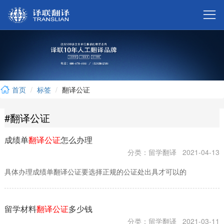



首页
标签
翻译公证

#翻译公证

成绩单
翻译公证
怎么办理

分类：留学翻译
2021-04-13
具体办理成绩单翻译公证要选择正规的公证处出具才可以的


留学材料
翻译公证
多少钱
分类：留学翻译
2021-03-11