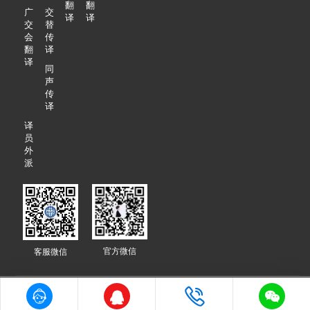
翻
翻
广
交
译
译
交
替
会
传
翻
译
译
同
声
传
译
译
员
外
派
官方微信
客服微信
89种语言+8000名译员团队+人工翻译母语审校+20000多家企业见证+10




年行业经验，专业翻译公司更实惠！ © 译联翻译版权所有
粤ICP备