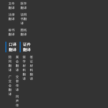
文件
医学
翻译
翻译
法律
说明
翻译
书翻
译
标书
图纸
翻译
翻译
口译
证件
翻译
翻译
陪
展
留
签
同
会
学
证
翻
翻
材
材
译
译
料
料
翻
翻
广
交
译
译
交
替
会
传
翻
译
译
同
声
传