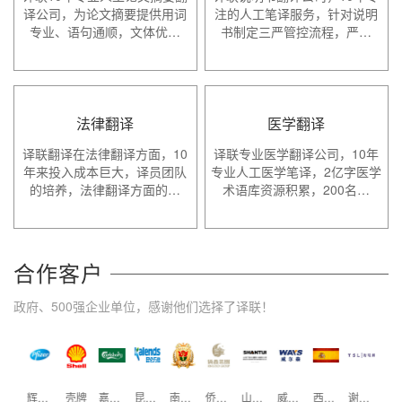
译公司，为论文摘要提供用词
注的人工笔译服务，针对说明
专业、语句通顺，文体优…
书制定三严管控流程，严…
法律翻译
医学翻译
译联翻译在法律翻译方面，10
译联专业医学翻译公司，10年
年来投入成本巨大，译员团队
专业人工医学笔译，2亿字医学
的培养，法律翻译方面的…
术语库资源积累，200名…
合作客户
政府、500强企业单位，感谢他们选择了译联！
辉瑞制药
壳牌
嘉士伯
昆仑万维
南方医科大学
侨鑫集团
山推工程
威尔森
西班牙驻广州领事馆
谢瑞麟珠宝
新西兰驻广州领事馆
中国大