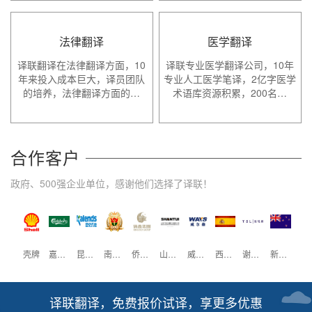
法律翻译
医学翻译
译联翻译在法律翻译方面，10
译联专业医学翻译公司，10年
年来投入成本巨大，译员团队
专业人工医学笔译，2亿字医学
的培养，法律翻译方面的…
术语库资源积累，200名…
合作客户
政府、500强企业单位，感谢他们选择了译联！
辉瑞制药
壳牌
嘉士伯
昆仑万维
南方医科大学
侨鑫集团
山推工程
威尔森
西班牙驻广州领事馆
谢瑞麟珠宝
新西兰驻广州领事馆
中国大
译联翻译，免费报价试译，享更多优惠