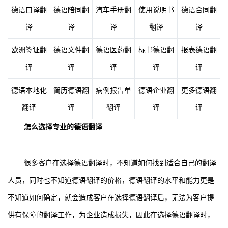
德语口译翻
德语陪同翻
汽车手册翻
使用说明书
德语合同翻
译
译
译
翻译
译
欧洲签证翻
德语文件翻
德语医药翻
标书德语翻
报表德语翻
译
译
译
译
译
德语本地化
简历德语翻
病例报告单
德语企业翻
更多德语翻
翻译
译
翻译
译
译
怎么选择专业的德语翻译
很多客户在选择德语翻译时，不知道如何找到适合自己的翻译
人员，同时也不知道德语翻译的价格，德语翻译的水平和能力更是
不知道如何确定，就会造成客户在选择德语翻译后，无法为客户提
供有保障的翻译工作，为企业造成损失，因此在选择德语翻译时，