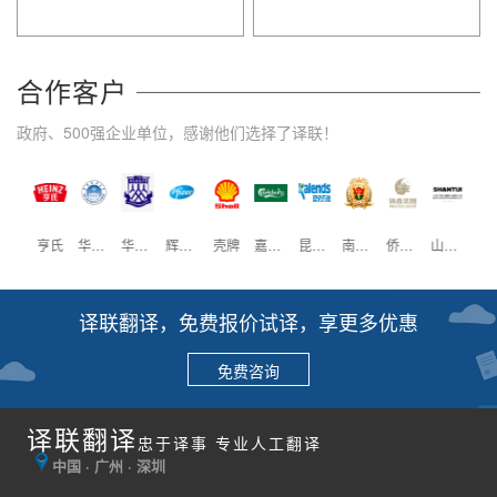
合作客户
政府、500强企业单位，感谢他们选择了译联！
广州英国签证中心
亨氏
华南理工大学
华南师范大学
辉瑞制药
壳牌
嘉士伯
昆仑万维
南方医科大学
侨鑫集团
山推工程
威尔
译联翻译，免费报价试译，享更多优惠
免费咨询
译联翻译
忠于译事 专业人工翻译
中国 · 广州 · 深圳