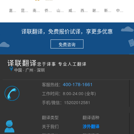
壳牌
嘉士伯
昆仑万维
南方医科大学
侨鑫集团
山推工程
威尔森
西班牙驻广州领事馆
谢瑞麟珠宝
新西兰驻广州领事馆
中国大酒店
重庆
译联翻译，免费报价试译，享更多优惠
免费咨询
译联翻译
忠于译事 专业人工翻译
中国 · 广州 · 深圳
400-178-1661
客服热线：
工作时间：8:00-24:00 (全年)
手机/微信：15202012581
翻译类型
翻译语种
关于我们
涉外翻译