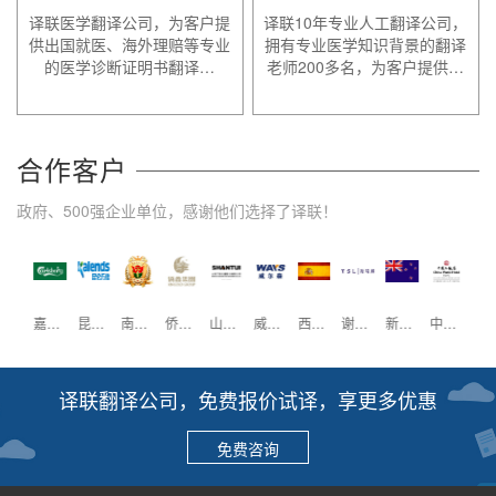
译联医学翻译公司，为客户提
译联10年专业人工翻译公司，
供出国就医、海外理赔等专业
拥有专业医学知识背景的翻译
的医学诊断证明书翻译…
老师200多名，为客户提供…
合作客户
政府、500强企业单位，感谢他们选择了译联！
壳牌
嘉士伯
昆仑万维
南方医科大学
侨鑫集团
山推工程
威尔森
西班牙驻广州领事馆
谢瑞麟珠宝
新西兰驻广州领事馆
中国大酒店
重庆
译联翻译公司，免费报价试译，享更多优惠
免费咨询