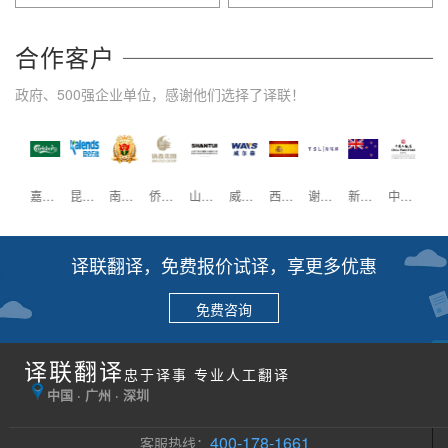
合作客户
政府、500强企业单位，感谢他们选择了译联！
壳牌
嘉士伯
昆仑万维
南方医科大学
侨鑫集团
山推工程
威尔森
西班牙驻广州领事馆
谢瑞麟珠宝
新西兰驻广州领事馆
中国大酒店
重庆
译联翻译，免费报价试译，享更多优惠
免费咨询
译联翻译
忠于译事 专业人工翻译
中国 · 广州 · 深圳
400-178-1661
客服热线：