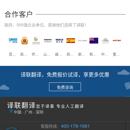
合作客户
政府、500强企业单位，感谢他们选择了译联！
嘉士伯
昆仑万维
南方医科大学
侨鑫集团
山推工程
威尔森
西班牙驻广州领事馆
谢瑞麟珠宝
新西兰驻广州领事馆
中国大酒店
重庆啤酒
译联翻译，免费报价试译，享更多优惠
免费咨询
译联翻译
忠于译事 专业人工翻译
中国 · 广州 · 深圳
400-178-1661
客服热线：