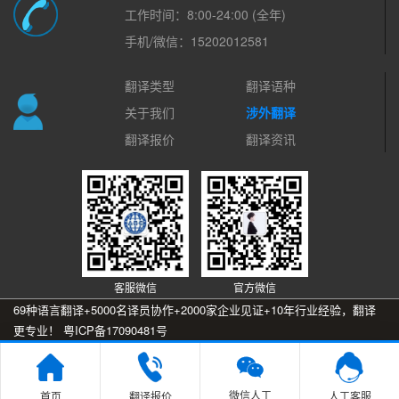
工作时间：8:00-24:00 (全年)
手机/微信：15202012581
翻译类型
翻译语种
关于我们
涉外翻译
翻译报价
翻译资讯
客服微信
官方微信
69种语言翻译+5000名译员协作+2000家企业见证+10年行业经验，翻译
更专业！
粤ICP备17090481号

微信人工
首页
翻译报价
人工客服