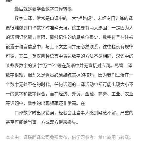
最后就是要学会数字口译转换
数字口译，常常是口译中的一大“拦路虎”，未经专门训练的译
员很难做到口译数字时准确无误。这主要有两大原因：一是因为人
的短期记忆能力有限，能够记住的信息单位很少，数字符号往往被
嵌置于语言信息中，与上下文之间并无必然联系，往往也没有规律
可循，其二，英汉两种语言中表达数字的方法不尽相同，汉语中的
某些表数字的汉字“万”“亿”等在英语中并无直接对应词。尽管口译
数字很难，但却又是译员必须熟练掌握的技巧，因为我们生活在一
个数字无处不在的时代，任何话题的口译活动中都可能出现大小不
一的数字和数字组合，而在经济、外贸、金融、商务、工业、农业
等话题中，数字的出现频率还非常高。在
口译数字时出现错误，轻者会让当事人感到疑惑不解，严重的
甚至可能给当事一方或双方带来损失。
本文由：译联翻译公司免费发布，供学习参考：禁止商用与转载。