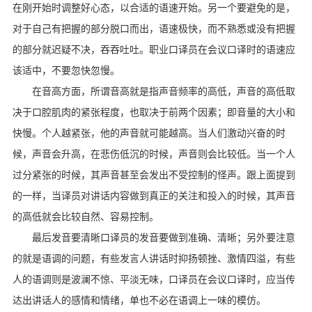
在刚开始时调整好心态，以合适的语速开始。另一个要避免的是，
对于自己有把握的部分脱口而出，语速极快，而不熟悉或没有把握
的部分就迟疑不决，吞吞吐吐。职业口译员在会议口译时的语速应
该适中，不要忽快忽慢。
在音高方面，所谓音高就是指声音频率的高低，声音的高低取
决于口腔肌肉的紧张程度，也取决于前两个因素；即音量的大小和
快慢。个人越紧张，他的声音就可能越高。当人们激动兴奋的时
候，声音会升高，在悲伤低沉的时候，声音则会比较低。当一个人
过分紧张的时候，其声音甚至会发出不受控制的怪声。跟上面提到
的一样，当译员对讲话内容做到真正的关注和投入的时候，其声音
的高低就会比较自然、容易控制。
最后发音要清晰口译员的发音要做到准确、清晰；另外要注意
的就是语调的问题，有些发言人讲话时抑扬顿挫、激情四溢，有些
人的语调则是波澜不惊、平淡无味，口译员在会议口译时，应当传
达出讲话人的感情和情绪，单也不必在语调上一味的模仿。