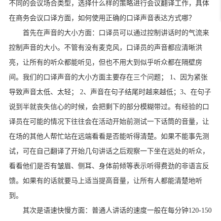
不同的会议场合类型，选择什么样的策略进行会议翻译工作，具体
在商务会议口译方面，如何使用正确的口译声音表达方式哪？
首先在声音的大小方面：口译员可以通过控制讲话时的气流来
控制声音的大小。不管有没有麦克风，口译员的声音都应清晰洪
亮，让所有的听众都能听见，但也不用大到似乎听众都在隔壁房
间。我们的口译声音的大小方面主要存在三个问题； 1、因为紧张
导致声音太低、太轻； 2、声音在句子结尾时越来越低；3、在句子
说到半就丧失信心的时候，会把剩下的部分模糊带过。有经验的口
译员在可能的情况下往往会在活动开始前测试一下话筒的音量，让
在场的其他人帮忙站在远端看看是否能听得清楚。如果不能事先测
试，可在自己翻译了开始几句讲话之后观察一下坐在远处的听众，
看看他们是否有皱眉、侧耳、身体前倾等表示听得费劲的非语言反
馈。如果有的话就要马上适当提高音量，让所有人都能清楚地听
到。
其次是语速快慢方面：普通人讲话的速度一般在每分钟120-150