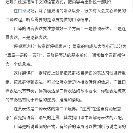
述哪？还是按照中文的语言方式，把内容再重新说一遍哪？
在
口译
现场，除了懂双语的听众以外，很少有人会关心译员的
口译过程，听众需要的是译员提供的口译结果。
口译的语言表达要注意做好三个方面：一是停顿表达，二是连
贯表达，三是逻辑表达。
停顿表达即“ 按意群停顿表达”；篇章的构成从大到小可以分为
“篇章—语段一意群”，意群是表达的基本单位，通常每个意群都包
含一个信息点。
这样翻译在一定程度上就是把意群按目标语的表达习惯进行重
组；按意群停顿表达，可以让听众清楚地接收传译的信息，而且口
译表达也有节奏，停顿表达是口译表达的基本要求；停顿表达练就
的节奏感有助于译语的连贯、准确和清晰。
连贯表达是口译表达的第二个境界。“连贯”在这里有两层意
思：首先指语音、语气的连贯、其次指口译中理解与表达的匹配。
口译是听说瞬间的产物，有经验的译员可以做到听与说之间的