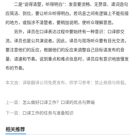
二是“说得清楚，听得明白”：发音要流畅、无赘音、遣词造句
应简洁、到位，要让听众听得明白。若讯息之间有逻辑上不能衔接
的地方，或指涉不清楚者，要稍加说明，使听众理解意思。
另外，译员在口译表达过程中要始终有一种意识：口译即交
流，译员也是公共演说者。因此，译员与现场听众要有目光交流，
要注意他们的反应，根据他们的反应来调整自己目标语发布的音
量、语速和节奏。说到重点和难点信息时，译员应有意识地放慢发
布的节奏。
本文由：译联翻译公司免费发布，供学习参考：禁止商用与转载。
上一篇：
怎么做好口译工作？口译的优点与弊端
下一篇：
口译工作的任务与准备知识
相关推荐