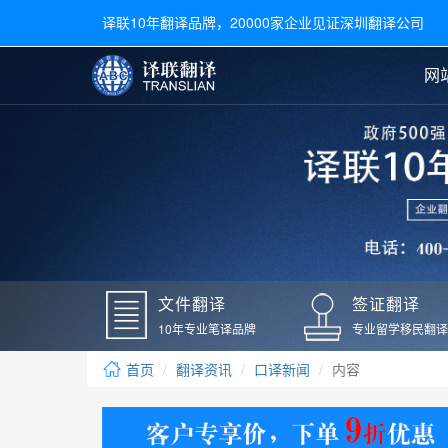
译联10年翻译品牌，20000家企业见证深圳翻译公司
网
合同翻译
陪同翻译
手册翻译
展会翻译
翻译新闻
文件翻译
广交会翻译
留学材料翻译
常用语种翻译
签
英文翻译
日语翻译
录取通知书翻译
银行
韩语翻译
法语翻译
国外录取通知书翻译
驾照
俄语翻译
德语翻译
成绩单翻译
国外
文件翻译
签证翻译
毕业证翻译
疫苗
10年专业笔译品牌
专业留学移民翻译
户口本翻译
新冠
首页
翻译资讯
口译新闻
内容
学位证翻译
核酸
身份证翻译
核酸
译