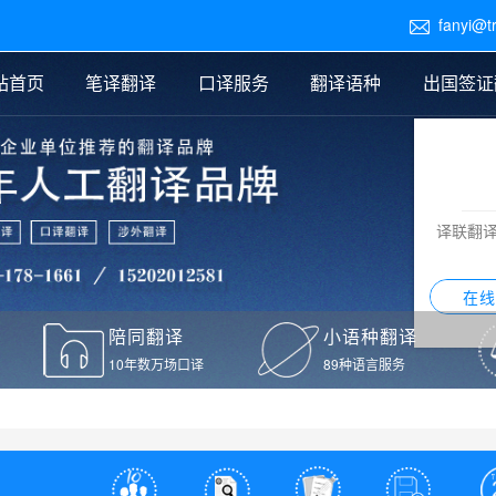
fanyi@t

站首页
笔译翻译
口译服务
翻译语种
出国签证
医学翻译
交替传译
口译新闻
法律翻译
同声传译
证件翻译报价
签证翻译
说明书翻译
译员外派
标书翻译
口译翻译报价
留学翻译
图纸
证材料翻译
小语种翻译
老挝语翻译
泰语翻译
西班牙语翻译
流水翻译
译联翻
意大利语翻译
葡萄牙语翻译
希伯来语翻译
翻译
在线
驾照翻译
陪同翻译
小语种翻译
本翻译
10年数万场口译
89种语言服务
疫苗接种证明翻译
检测报告翻译
检测报告英文版翻