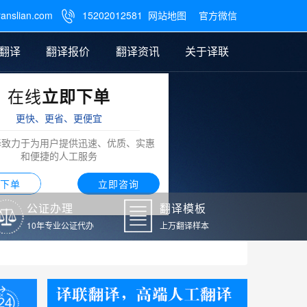
ranslian.com
15202012581
网站地图
官方微信

翻译
翻译报价
翻译资讯
关于译联
在线
立即下单
翻译
公证样本
笔译翻译报价
翻译模板
联系我们
更快、更省、更便宜
阿拉伯语翻译
译致力于为用户提供迅速、优质、实惠
和便捷的人工服务
下单
立即咨询
公证办理
翻译模板
10年专业公证代办
上万翻译样本