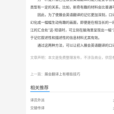
类型有一定的关系，比如，新奇有趣的材料会比普通
因此，为了使展会英语翻译的记忆更加深刻，口
幻化成一幅幅生动有趣的画面，即便是在相当长的一
-
江的汇合处”这
短语时，可立刻在脑海里呈现出一幅“
于记忆叙述性和描述性的信息材料尤其有效。
通过这两种方法，可以让初入展会英语翻译的口
文章声明：本文是免费整理发布，不涉及商业，供您
上一篇：
展会翻译上有哪些技巧
相关推荐
译员外派
交替传译