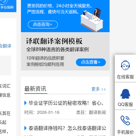
会翻译

在线客服
言词汇
最新资讯
更多 >>

理信息
毕业证学历公证的秘密攻略！省心、省力、省时，
QQ客服
时间：2026-01-16
类目：翻译新闻
长其在

系起
泰语翻译挣钱吗？怎么找泰语翻译公司翻译
手机报价
这样，