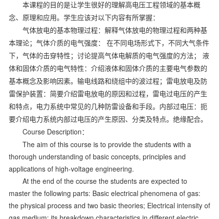
本课程的目的是让学生很好的理解高电压工程领域的基本概
念、原理和应用。学生应该对以下内容有所掌握：
气体放电的基本物理过程：解释气体放电的物理过程和两种基
本理论；气体介质的电气强度：
在不同电场形式下，不同大气条件
下，气体的击穿特性；讨论提高气体电解质的电气强度的方法；
液
体和固体介质的电气特性：介绍液体和固体介质的主要电气参数的
基本概念及影响因素。输电线路和绕组中的波过程；雷电放电及防
雷保护装置：简要介绍雷电放电的原因和过程，雷电过电压的产生
和特点，电力系统中常见的几种防雷设备和手段。内部过电压：扼
要介绍电力系统内部过电压的产生原因、分类及特点。绝缘配合。
Course Description
：
The aim of this course is to provide the students with a
thorough understanding of basic concepts, principles and
applications of high-voltage engineering.
At the end of the course the students are expected to
master the following parts: Basic electrical phenomena of gas:
the physical process and two basic theories; Electrical intensity of
gas medium: its breakdown characteristics in different electric