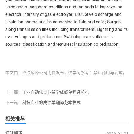
fields and atmosphere conditions and methods to improve the
electrical intensity of gas electrolyte; Disruptive discharge and
insulation characteristics connected to fluid and solid; Surges
along transmission lines including transformers; Lightning and its
over voltages and protections; Switching over voltage: its
sources, classification and features; Insulation co-ordination.
本文由：译联翻译公司免费发布，供学习参考：禁止商用与转载。
上一篇：
工业自动化专业留学成绩单翻译机构
下一篇：
科技专业的成绩单翻译范本样式
相关推荐
证明翻译
2020-01-03