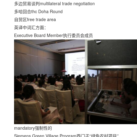
multilateral trade negotiation
多边贸易谈判
thc Doha Round
多哈回合
free trade area
自贸区
英译中词汇方面：
Executive Board Member
执行委员会成员
mandatory
强制性的
Siemens Green Village Program
西门子“绿色农村项目”