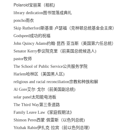
Polaroid
)
宝丽莱（相机
library dedication
图书馆落成典礼
poncho
雨衣
Skip Rutherford
斯基普·卢瑟福（克林顿总统基金会主席）
Godspeed
成功的祝福
John Quincy Adams
约翰·昆西·亚当斯（美国第六任总统）
Senator Kerry
参议院克里（前美国总统候选人
)
pastor
牧师
The School of Public Service
公共服务学院
Harlem
哈林区（美国黑人区
)
religious and racial reconciliation
宗教和种族和解
Al Gore
艾尔·戈尔（前美国副总统
)
solar panel
太阳能电池板
The Third Way
第三条道路
Family Leave Law
《家庭假期法》
Shimon Peres
西蒙·佩雷斯（以色列总统
)
Yitzhak Rabin
伊扎克·拉宾（前以色列总理）