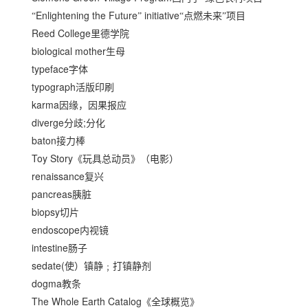
Enlightening the Future
initiative
“
”
“点燃未来”项目
Reed College
里德学院
biological mother
生母
typeface
字体
typograph
活版印刷
karma
因缘，因果报应
diverge
;
分歧
分化
baton
接力棒
Toy Story
《玩具总动员》（电影）
renaissance
复兴
pancreas
胰脏
biopsy
切片
endoscope
内视镜
intestine
肠子
sedate(
使）镇静﹔打镇静剂
dogma
教条
The Whole Earth Catalog
《全球概览》