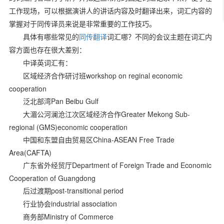
工作现场，可以根据演讲人的讲话内容及时翻译出来，词汇内容的
掌握对于同传译员来说是非常重要的工作技巧。
具体有哪些常见的
同传翻译
词汇哪？
不同的会议主题在词汇内
容方面也存在很大差别：
中译英词汇有：
workshop on reginal economic
区域经济合作研讨班
cooperation
Pan Beibu Gulf
泛北部湾
Greater Mekong Sub-
大湄公河澜沧江次区域经济合作
regional (GMS)economic cooperation
China-ASEAN Free Trade
中国和东盟自由贸易区
Area(CAFTA)
Department of Foreign Trade and Economic
广东省外经贸厅
Cooperation of Guangdong
post-transitional period
后过渡期
industrial association
行业协会
Ministry of Commerce
商务部