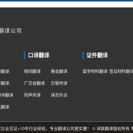
翻译公司
口译翻译
证件翻译
册翻译
陪同翻译
展会翻译
留学材料翻译
签证材料翻
学翻译
广交会翻译
交替传译
明书翻译
同声传译
译员外派
纸翻译
0多家企业见证+10年行业经验，专业翻译公司更实惠！ © 译联翻译版权所有