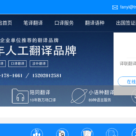
fanyi@t

站首页
笔译翻译
口译服务
翻译语种
出国签证
医学翻译
交替传译
口译新闻
法律翻译
同声传译
证件翻译报价
签证翻译
说明书翻译
译员外派
标书翻译
口译翻译报价
留学翻译
图纸
证材料翻译
小语种翻译
老挝语翻译
泰语翻译
西班牙语翻译
流水翻译
译联翻
意大利语翻译
葡萄牙语翻译
希伯来语翻译
翻译
在线
驾照翻译
陪同翻译
小语种翻译
本翻译
10年数万场口译
89种语言服务
疫苗接种证明翻译
检测报告翻译
检测报告英文版翻