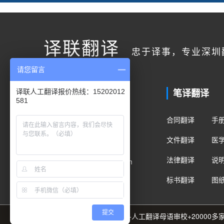
译联翻译
忠于译事，专业深圳
请您留言
联系我们
笔译翻译
译联人工翻译报价热线：15202012
581
客户服务
合同翻译
手
400电话：400-178-1661
文件翻译
医
手机/微信：15202012581
法律翻译
说
Email：fanyi@translian.com
标书翻译
图
提交
89种语言+8000名译员团队+人工翻译母语审校+2000