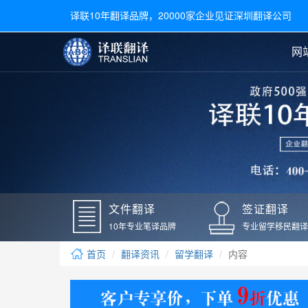
译联10年翻译品牌，20000家企业见证深圳翻译公司
网
合同翻译
陪同翻译
手册翻译
展会翻译
翻译新闻
文件翻译
广交会翻译
留学材料翻译
常用语种翻译
签
英文翻译
日语翻译
录取通知书翻译
银行
韩语翻译
法语翻译
国外录取通知书翻译
驾照
俄语翻译
德语翻译
成绩单翻译
国外
文件翻译
签证翻译
毕业证翻译
疫苗
10年专业笔译品牌
专业留学移民翻译
户口本翻译
新冠
首页
翻译资讯
留学翻译
内容
学位证翻译
核酸
身份证翻译
核酸
译