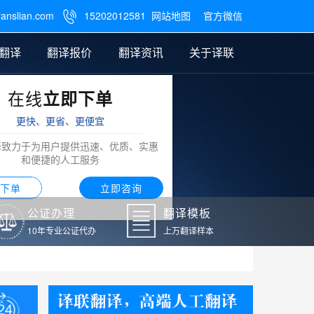
ranslian.com
15202012581
网站地图
官方微信

翻译
翻译报价
翻译资讯
关于译联
在线
立即下单
翻译
公证样本
笔译翻译报价
翻译模板
联系我们
更快、更省、更便宜
阿拉伯语翻译
译致力于为用户提供迅速、优质、实惠
和便捷的人工服务
下单
立即咨询
公证办理
翻译模板
10年专业公证代办
上万翻译样本