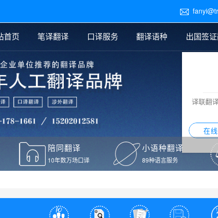
fanyi@t

站首页
笔译翻译
口译服务
翻译语种
出国签证
医学翻译
交替传译
口译新闻
法律翻译
同声传译
证件翻译报价
签证翻译
说明书翻译
译员外派
标书翻译
口译翻译报价
留学翻译
图纸
证材料翻译
小语种翻译
老挝语翻译
泰语翻译
西班牙语翻译
流水翻译
译联翻
意大利语翻译
葡萄牙语翻译
希伯来语翻译
翻译
在线
驾照翻译
陪同翻译
小语种翻译
本翻译
10年数万场口译
89种语言服务
疫苗接种证明翻译
检测报告翻译
检测报告英文版翻