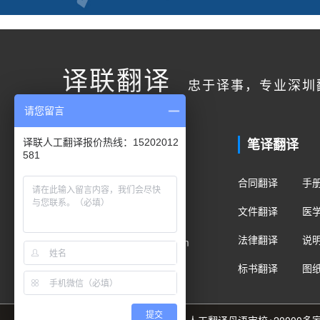
译联翻译
忠于译事，专业深圳
请您留言
联系我们
笔译翻译
译联人工翻译报价热线：15202012
581
客户服务
合同翻译
手
400电话：400-178-1661
文件翻译
医
手机/微信：15202012581
法律翻译
说
Email：fanyi@translian.com
标书翻译
图
提交
89种语言+8000名译员团队+人工翻译母语审校+2000