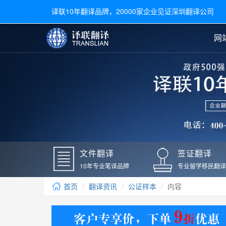
译联10年翻译品牌，20000家企业见证深圳翻译公司
网
合同翻译
陪同翻译
手册翻译
展会翻译
翻译新闻
文件翻译
广交会翻译
留学材料翻译
常用语种翻译
签
英文翻译
日语翻译
录取通知书翻译
银行
韩语翻译
法语翻译
国外录取通知书翻译
驾照
俄语翻译
德语翻译
成绩单翻译
国外
文件翻译
签证翻译
毕业证翻译
疫苗
10年专业笔译品牌
专业留学移民翻译
户口本翻译
新冠
首页
翻译资讯
公证样本
内容
学位证翻译
核酸
身份证翻译
核酸
译