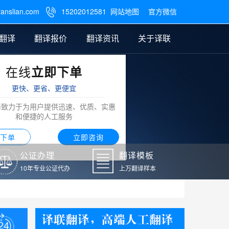
ranslian.com
15202012581
网站地图
官方微信

翻译
翻译报价
翻译资讯
关于译联
在线
立即下单
翻译
公证样本
笔译翻译报价
翻译模板
联系我们
更快、更省、更便宜
阿拉伯语翻译
译致力于为用户提供迅速、优质、实惠
和便捷的人工服务
下单
立即咨询
公证办理
翻译模板
10年专业公证代办
上万翻译样本