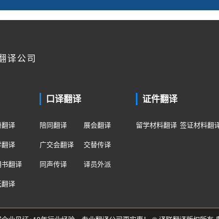
翻译公司
口译翻译
证件翻译
册翻译
陪同翻译
展会翻译
留学材料翻译
签证材料翻
学翻译
广交会翻译
交替传译
明书翻译
同声传译
译员外派
纸翻译
0多家企业见证+10年行业经验，专业翻译公司更实惠！ © 译联翻译版权所有