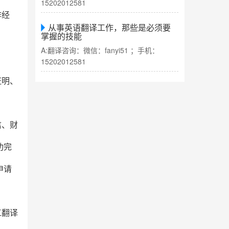
15202012581
作经
从事英语翻译工作，那些是必须要
掌握的技能
A:翻译咨询：微信：fanyi51 ；手机：
15202012581
证明、
信、财
功完
申请
工翻译