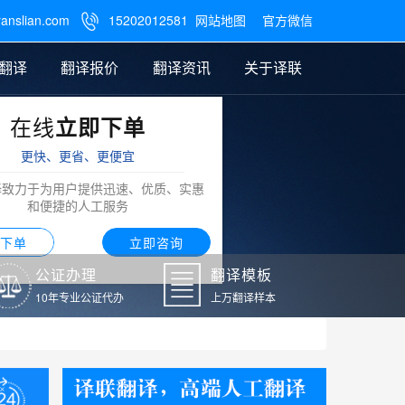
ranslian.com
15202012581
网站地图
官方微信

翻译
翻译报价
翻译资讯
关于译联
在线
立即下单
翻译
公证样本
笔译翻译报价
翻译模板
联系我们
更快、更省、更便宜
阿拉伯语翻译
译致力于为用户提供迅速、优质、实惠
和便捷的人工服务
下单
立即咨询
公证办理
翻译模板
10年专业公证代办
上万翻译样本