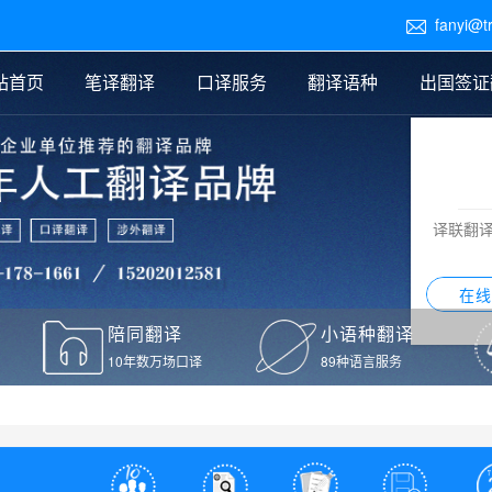
fanyi@t

站首页
笔译翻译
口译服务
翻译语种
出国签证
医学翻译
交替传译
口译新闻
法律翻译
同声传译
证件翻译报价
签证翻译
说明书翻译
译员外派
标书翻译
口译翻译报价
留学翻译
图纸
证材料翻译
小语种翻译
老挝语翻译
泰语翻译
西班牙语翻译
流水翻译
译联翻
意大利语翻译
葡萄牙语翻译
希伯来语翻译
翻译
在线
驾照翻译
陪同翻译
小语种翻译
本翻译
10年数万场口译
89种语言服务
疫苗接种证明翻译
检测报告翻译
检测报告英文版翻