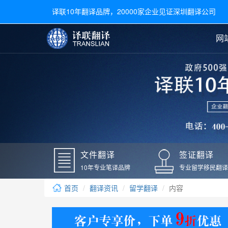
译联10年翻译品牌，20000家企业见证深圳翻译公司
网
合同翻译
陪同翻译
手册翻译
展会翻译
翻译新闻
文件翻译
广交会翻译
留学材料翻译
常用语种翻译
签
英文翻译
日语翻译
录取通知书翻译
银行
韩语翻译
法语翻译
国外录取通知书翻译
驾照
俄语翻译
德语翻译
成绩单翻译
国外
文件翻译
签证翻译
毕业证翻译
疫苗
10年专业笔译品牌
专业留学移民翻译
户口本翻译
新冠
首页
翻译资讯
留学翻译
内容
学位证翻译
核酸
身份证翻译
核酸
译