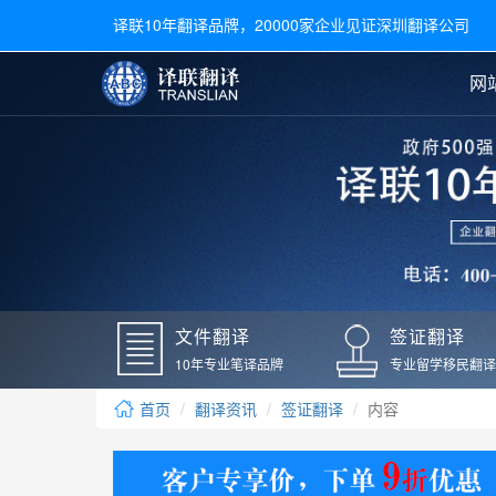
译联10年翻译品牌，20000家企业见证深圳翻译公司
网
合同翻译
陪同翻译
手册翻译
展会翻译
翻译新闻
文件翻译
广交会翻译
留学材料翻译
常用语种翻译
签
英文翻译
日语翻译
录取通知书翻译
银行
韩语翻译
法语翻译
国外录取通知书翻译
驾照
俄语翻译
德语翻译
成绩单翻译
国外
文件翻译
签证翻译
毕业证翻译
疫苗
10年专业笔译品牌
专业留学移民翻译
户口本翻译
新冠
首页
翻译资讯
签证翻译
内容
学位证翻译
核酸
身份证翻译
核酸
译