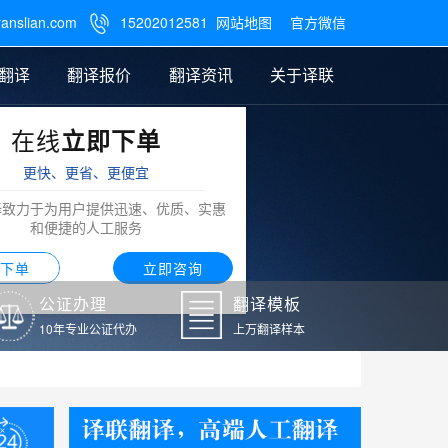
ranslian.com
15202012581
网站地图
官方微信

翻译
翻译报价
翻译资讯
关于译联
在线
立即下单
翻译
公证样本
笔译翻译报价
翻译模板
联系我们
更快、更省、更便宜
阿拉伯语翻译
译致力于为用户提供迅速、优质、实惠
和便捷的人工服务
下单
立即咨询
公证办理
翻译模板
10年专业公证代办
上万翻译样本