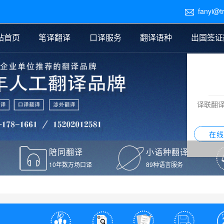
fanyi@t

站首页
笔译翻译
口译服务
翻译语种
出国签证
医学翻译
交替传译
口译新闻
法律翻译
同声传译
证件翻译报价
签证翻译
说明书翻译
译员外派
标书翻译
口译翻译报价
留学翻译
图纸
证材料翻译
小语种翻译
老挝语翻译
泰语翻译
西班牙语翻译
流水翻译
译联翻
意大利语翻译
葡萄牙语翻译
希伯来语翻译
翻译
在线
驾照翻译
陪同翻译
小语种翻译
本翻译
10年数万场口译
89种语言服务
疫苗接种证明翻译
检测报告翻译
检测报告英文版翻