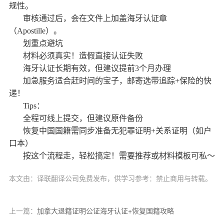
规性。
审核通过后，会在文件上加盖海牙认证章
（Apostille）。
划重点避坑
材料必须真实！造假直接认证失败
海牙认证长期有效，但建议提前3个月办理
加急服务适合赶时间的宝子，邮寄选带追踪+保险的快
递！
Tips：
全程可线上提交，但建议原件备份
恢复中国国籍需同步准备无犯罪证明+关系证明（如户
口本）
按这个流程走，轻松搞定！需要推荐或材料模板可私～
本文由：译联翻译公司免费发布，供学习参考：禁止商用与转载。
上一篇：
加拿大退籍证明公证海牙认证+恢复国籍攻略