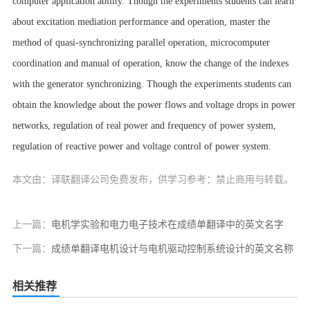
computer application ability. Though the experiments students can learn
about excitation mediation performance and operation, master the
method of quasi-synchronizing parallel operation, microcomputer
coordination and manual of operation, know the change of the indexes
with the generator synchronizing. Though the experiments students can
obtain the knowledge about the power flows and voltage drops in power
networks, regulation of real power and frequency of power system,
regulation of reactive power and voltage control of power system.
本文由：译联翻译公司免费发布，供学习参考：禁止商用与转载。
上一篇：
电机学实验和电力电子技术在成绩单翻译中的英文名字
下一篇：
成绩单翻译电机设计与电机驱动控制系统设计的英文名称
相关推荐