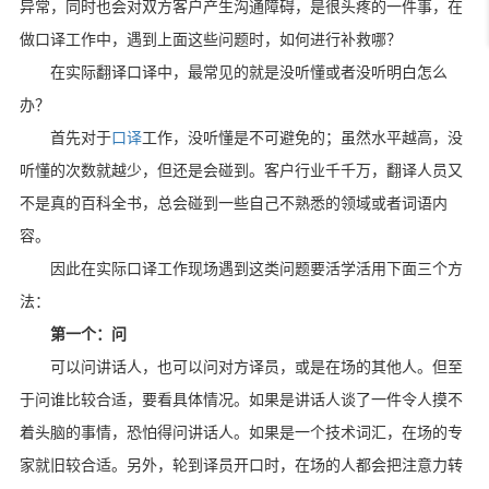
异常，同时也会对双方客户产生沟通障碍，是很头疼的一件事，在
做口译工作中，遇到上面这些问题时，如何进行补救哪？
在实际翻译口译中，最常见的就是没听懂或者没听明白怎么
办？
首先对于
口译
工作，没听懂是不可避免的；虽然水平越高，没
听懂的次数就越少，但还是会碰到。客户行业千千万，翻译人员又
不是真的百科全书，总会碰到一些自己不熟悉的领域或者词语内
容。
因此在实际口译工作现场遇到这类问题要活学活用下面三个方
法：
第一个：问
可以问讲话人，也可以问对方译员，或是在场的其他人。但至
于问谁比较合适，要看具体情况。如果是讲话人谈了一件令人摸不
着头脑的事情，恐怕得问讲话人。如果是一个技术词汇，在场的专
家就旧较合适。另外，轮到译员开口时，在场的人都会把注意力转