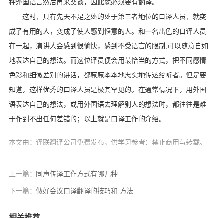
种外国语言然后再来交谈，因此就必须要有翻译。
这时，具有先天不足之处的处于第三者地位的口译人员，就变
成了有用的人，变成了使人感到惬意的人。和一名出色的口译人员
在一起，演讲人会感到很愉快，感到不受语言的限制,可以随意自如
地表达自己的想法。而这位译员便会用最恰当的方式，把不同感情
色彩和细微差别的讲话，都原原本本地忠实地传达给听者。但是要
知道，这样优秀的口译人员是极其罕见的。在通常情况下，用外国
语表达自己的想法，或用外国语去理解别人的想法时，都往往是难
于作到不出任何差错的；以上就是口译工作的介绍。
本文由：译联翻译公司免费发布，供学习参考：禁止商用与转载。
上一篇：
同声传译工作方式有哪几种
下一篇：
做好会议口译翻译的技巧和 方法
相关推荐