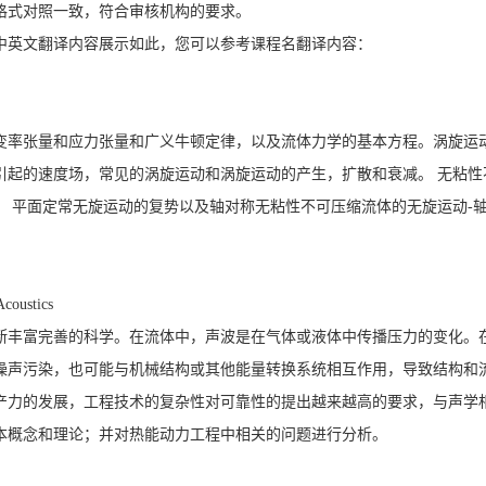
格式对照一致，符合审核机构的要求。
中英文翻译内容展示如此，您可以参考课程名翻译内容：
变率张量和应力张量和广义牛顿定律，以及流体力学的基本方程。涡旋运
引起的速度场，常见的涡旋运动和涡旋运动的产生，扩散和衰减。 无粘性
 平面定常无旋运动的复势以及轴对称无粘性不可压缩流体的无旋运动-
coustics
断丰富完善的科学。在流体中，声波是在气体或液体中传播压力的变化。
噪声污染，也可能与机械结构或其他能量转换系统相互作用，导致结构和
产力的发展，工程技术的复杂性对可靠性的提出越来越高的要求，与声学
本概念和理论；并对热能动力工程中相关的问题进行分析。