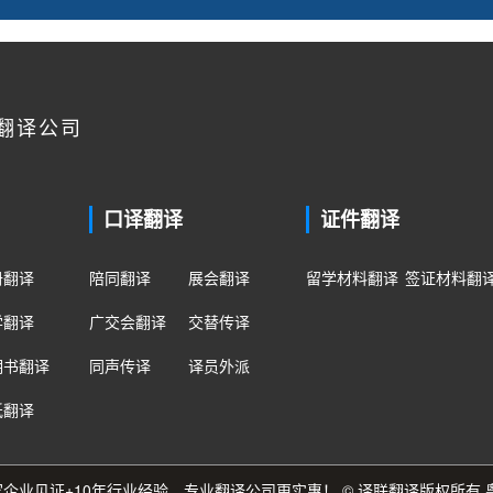
翻译公司
口译翻译
证件翻译
册翻译
陪同翻译
展会翻译
留学材料翻译
签证材料翻
学翻译
广交会翻译
交替传译
明书翻译
同声传译
译员外派
纸翻译
0多家企业见证+10年行业经验，专业翻译公司更实惠！ © 译联翻译版权所有