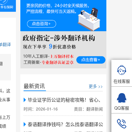
单翻译
翻

在线客服
最新资讯
更多 >>
料，这

毕业证学历公证的秘密攻略！省心、省力、省时，
业从事
QQ客服
时间：2026-01-16
类目：翻译新闻
有上万

泰语翻译挣钱吗？怎么找泰语翻译公司翻译
成绩