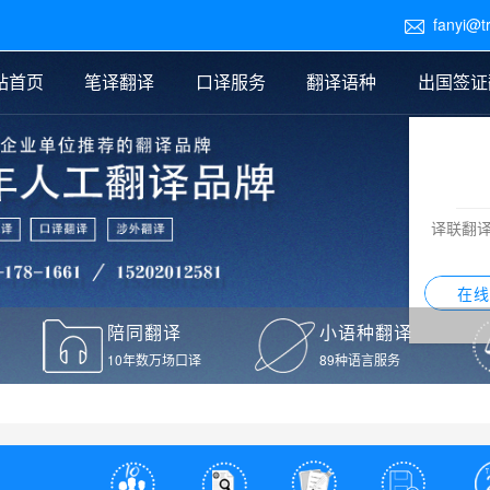
fanyi@t

站首页
笔译翻译
口译服务
翻译语种
出国签证
医学翻译
交替传译
口译新闻
法律翻译
同声传译
证件翻译报价
签证翻译
说明书翻译
译员外派
标书翻译
口译翻译报价
留学翻译
图纸
证材料翻译
小语种翻译
老挝语翻译
泰语翻译
西班牙语翻译
流水翻译
译联翻
意大利语翻译
葡萄牙语翻译
希伯来语翻译
翻译
在线
驾照翻译
陪同翻译
小语种翻译
本翻译
10年数万场口译
89种语言服务
疫苗接种证明翻译
检测报告翻译
检测报告英文版翻