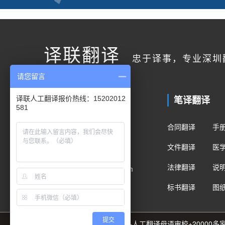
译联翻译
忠于译事，专业深圳
请您留言
联系我们
笔译翻译
译联人工翻译报价热线：15202012
581
客户服务
合同翻译
手
400电话：400-178-1661
文件翻译
医
手机/微信：15202012581
法律翻译
说
Email：fanyi@translian.com
标书翻译
图
提交
89种语言+8000名译员团队+人工翻译母语审校+2000