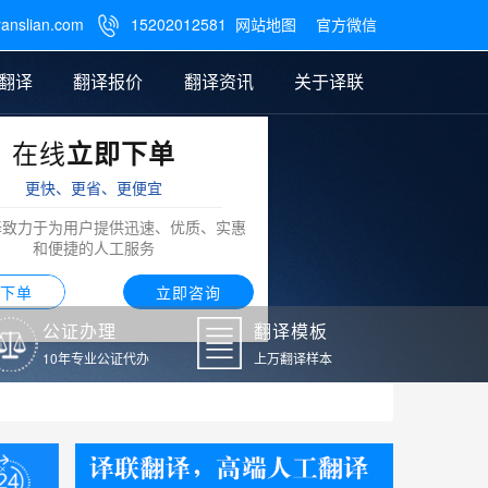
ranslian.com
15202012581
网站地图
官方微信

翻译
翻译报价
翻译资讯
关于译联
在线
立即下单
翻译
公证样本
笔译翻译报价
翻译模板
联系我们
更快、更省、更便宜
阿拉伯语翻译
译致力于为用户提供迅速、优质、实惠
和便捷的人工服务
下单
立即咨询
公证办理
翻译模板
10年专业公证代办
上万翻译样本