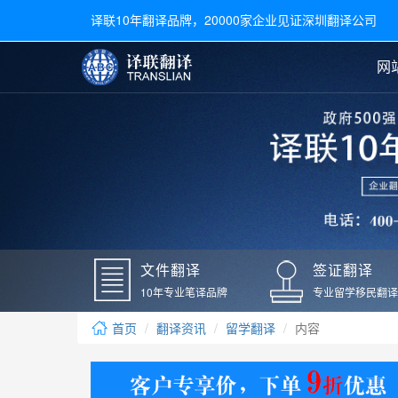
译联10年翻译品牌，20000家企业见证深圳翻译公司
网
合同翻译
陪同翻译
手册翻译
展会翻译
翻译新闻
文件翻译
广交会翻译
留学材料翻译
常用语种翻译
签
英文翻译
日语翻译
录取通知书翻译
银行
韩语翻译
法语翻译
国外录取通知书翻译
驾照
俄语翻译
德语翻译
成绩单翻译
国外
文件翻译
签证翻译
毕业证翻译
疫苗
10年专业笔译品牌
专业留学移民翻译
户口本翻译
新冠
首页
翻译资讯
留学翻译
内容
学位证翻译
核酸
身份证翻译
核酸
译