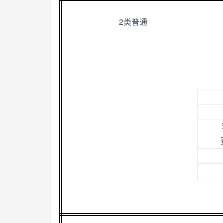
2
类普通