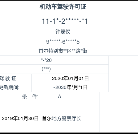
机动车驾驶许可证
11-1*-2*****-*1
钟楚仪
9*****-6*****5
**
**
*
首尔特别市
区
路
街
*-*20
***
（
）
2020
01
01
驾
驶
证
年
月
日
:
~2030
*
*1
更新期间
年
月
日
:
A
条
件
2019
01
30
年
月
日
首尔
地方警察厅长