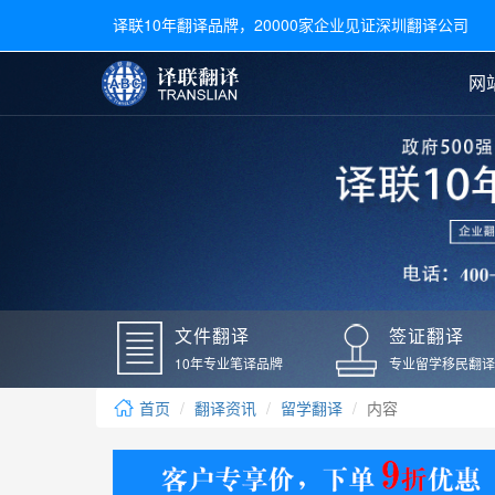
译联10年翻译品牌，20000家企业见证深圳翻译公司
网
合同翻译
陪同翻译
手册翻译
展会翻译
翻译新闻
文件翻译
广交会翻译
留学材料翻译
常用语种翻译
签
英文翻译
日语翻译
录取通知书翻译
银行
韩语翻译
法语翻译
国外录取通知书翻译
驾照
俄语翻译
德语翻译
成绩单翻译
国外
文件翻译
签证翻译
毕业证翻译
疫苗
10年专业笔译品牌
专业留学移民翻译
户口本翻译
新冠
首页
翻译资讯
留学翻译
内容
学位证翻译
核酸
身份证翻译
核酸
译