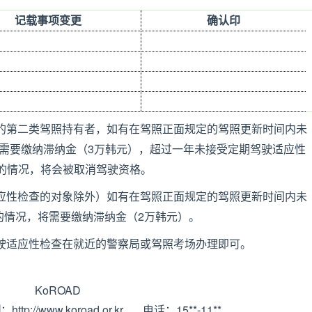
记载事项变更
确认印
的第二类驾照持有者，如有在驾照正面规定的驾照更新时间内未
3
需要缴纳滞纳金（
万韩元），超过一年未接受定期驾驶适应性
的情况，将会被取消驾驶资格。
应性检查的对象除外）如有在驾照正面规定的驾照更新时间内未
2
的情况，将需要缴纳滞纳金（
万韩元）。
驶适应性检查在就近的警察局或驾照考场办理即可。
KoROAD
http://www.koroad.or.kr
15**-11**
团
：
电话：