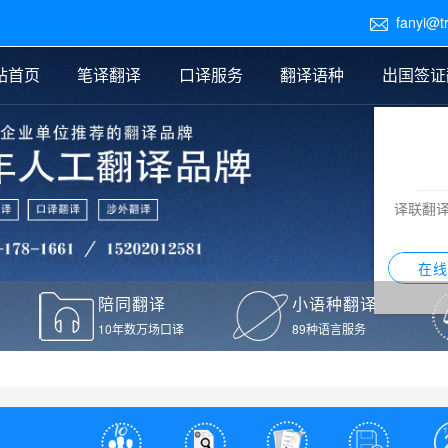
fanyi@t

站首页
笔译翻译
口译服务
翻译语种
出国签证
医学翻译
交替传译
口译新闻
法律翻译
同声传译
证件翻译报价
签证翻译
说明书翻译
译员外派
标书翻译
口译翻译报价
留学翻译
图纸
证材料翻译
小语种翻译
老挝语翻译
泰语翻译
西班牙语翻译
流水翻译
译联翻
意大利语翻译
葡萄牙语翻译
希伯来语翻译
翻译
在线
驾照翻译
陪同翻译
小语种翻译
本翻译
10年数万场口译
89种语言服务
疫苗接种证明翻译
检测报告翻译
检测报告英文版翻