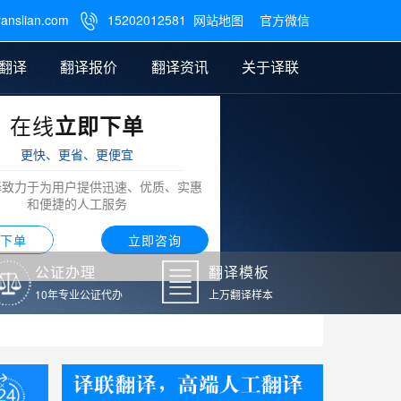
ranslian.com
15202012581
网站地图
官方微信

翻译
翻译报价
翻译资讯
关于译联
在线
立即下单
翻译
公证样本
笔译翻译报价
翻译模板
联系我们
更快、更省、更便宜
阿拉伯语翻译
译致力于为用户提供迅速、优质、实惠
和便捷的人工服务
下单
立即咨询
公证办理
翻译模板
10年专业公证代办
上万翻译样本