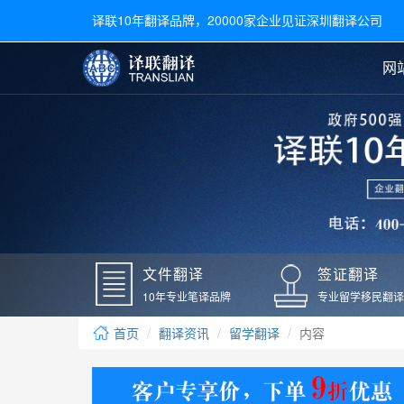
译联10年翻译品牌，20000家企业见证深圳翻译公司
网
合同翻译
陪同翻译
手册翻译
展会翻译
翻译新闻
文件翻译
广交会翻译
留学材料翻译
常用语种翻译
签
英文翻译
日语翻译
录取通知书翻译
银行
韩语翻译
法语翻译
国外录取通知书翻译
驾照
俄语翻译
德语翻译
成绩单翻译
国外
文件翻译
签证翻译
毕业证翻译
疫苗
10年专业笔译品牌
专业留学移民翻译
户口本翻译
新冠
首页
翻译资讯
留学翻译
内容
学位证翻译
核酸
身份证翻译
核酸
译