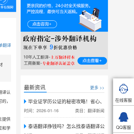
单翻译
材

最新资讯
更多 >>
翻译认
在线客服
毕业证学历公证的秘密攻略！省心、省力、省时，
可的，
时间：2026-01-16
类目：翻译新闻

生提供
泰语翻译挣钱吗？怎么找泰语翻译公司翻译
QQ客服
证和学