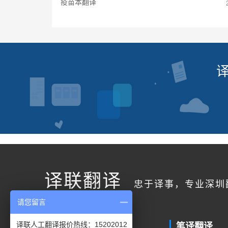
疫苗本翻译
译联翻译
忠于译事，专业深圳
请您留言
联系我们
笔译翻译
译联人工翻译报价热线：15202012