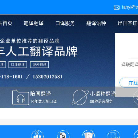
fanyi@t

站首页
笔译翻译
口译服务
翻译语种
出国签证
医学翻译
交替传译
口译新闻
法律翻译
同声传译
证件翻译报价
签证翻译
说明书翻译
译员外派
标书翻译
口译翻译报价
留学翻译
图纸
证材料翻译
小语种翻译
老挝语翻译
泰语翻译
西班牙语翻译
流水翻译
译联翻
意大利语翻译
葡萄牙语翻译
希伯来语翻译
翻译
在线
驾照翻译
陪同翻译
小语种翻译
本翻译
10年数万场口译
89种语言服务
疫苗接种证明翻译
检测报告翻译
检测报告英文版翻