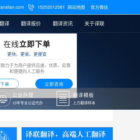
ranslian.com
15202012581
网站地图
官方微信

翻译
翻译报价
翻译资讯
关于译联
在线
立即下单
翻译
公证样本
笔译翻译报价
翻译模板
联系我们
更快、更省、更便宜
阿拉伯语翻译
译致力于为用户提供迅速、优质、实惠
和便捷的人工服务
下单
立即咨询
公证办理
翻译模板
10年专业公证代办
上万翻译样本