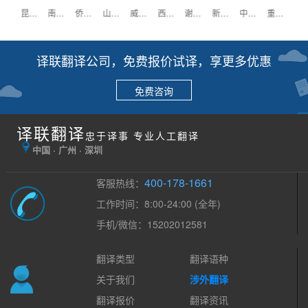
嘉士伯
昆仑万维
南方医科大学
侨鑫集团
山推工程
威尔森
西班牙驻广州领事馆
谢瑞麟珠宝
新西兰驻广州领事馆
中国大酒店
重庆啤酒
译联翻译公司，免费报价试译，享更多优惠
免费咨询
译联翻译
忠于译事 专业人工翻译
中国 · 广州 · 深圳
400-178-1661
客服热线：
工作时间：8:00-24:00 (全年)
手机/微信：15202012581
翻译类型
翻译语种
关于我们
涉外翻译
翻译报价
翻译资讯