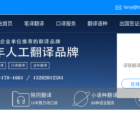
fanyi@t

站首页
笔译翻译
口译服务
翻译语种
出国签证
医学翻译
交替传译
口译新闻
法律翻译
同声传译
证件翻译报价
签证翻译
说明书翻译
译员外派
标书翻译
口译翻译报价
留学翻译
图纸
证材料翻译
小语种翻译
老挝语翻译
泰语翻译
西班牙语翻译
流水翻译
译联翻
意大利语翻译
葡萄牙语翻译
希伯来语翻译
翻译
在线
驾照翻译
陪同翻译
小语种翻译
本翻译
10年数万场口译
89种语言服务
疫苗接种证明翻译
检测报告翻译
检测报告英文版翻