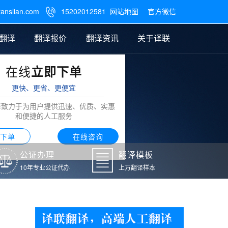
ranslian.com
15202012581
网站地图
官方微信

翻译
翻译报价
翻译资讯
关于译联
在线
立即下单
翻译
公证样本
笔译翻译报价
翻译模板
联系我们
更快、更省、更便宜
阿拉伯语翻译
译致力于为用户提供迅速、优质、实惠
和便捷的人工服务
下单
在线咨询
公证办理
翻译模板
10年专业公证代办
上万翻译样本