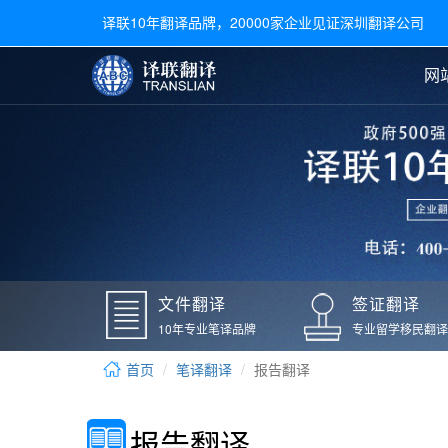
译联10年翻译品牌，20000家企业见证深圳翻译公司
网
合同翻译
陪同翻译
手册翻译
展会翻译
翻译新闻
文件翻译
广交会翻译
留学材料翻译
常用语种翻译
签
英文翻译
日语翻译
录取通知书翻译
银行
韩语翻译
法语翻译
国外录取通知书翻译
驾照
俄语翻译
德语翻译
成绩单翻译
国外
文件翻译
签证翻译
毕业证翻译
疫苗
10年专业笔译品牌
专业留学移民翻译
户口本翻译
新冠
首页
笔译翻译
报告翻译
学位证翻译
核酸
身份证翻译
核酸
报告翻译
译