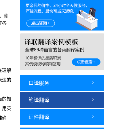
，使
等各
在理解
表达的
口译服务

笔译翻译
面的知

，用英
证件翻译

准确