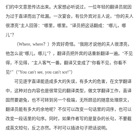
们的中文意思传达出来。大家想必听说过，一位年轻的翻译员就因
为过于直译而出了纰漏。一次宴会，有位外宾对主人说，“你的夫人
很漂亮”主人回答：“哪里，哪里。”译员把这话翻成：“哪儿，哪
儿”？
（Where, where？）外宾好奇怪。“我刚才说他的夫人很漂亮，
他怎么说“哪儿，哪儿”？，翻译员把外宾的话重新翻译一遍。“不见
得，不见得，”主人客气一番。翻译又变成了“你看不见，你看不
见!”（“You can't see, you can't sce!”）
可见逐字直译能造成多大的失误，有多大的危害，在文学翻译
中，这种对白内容也是很常见的翻译类型，做文学翻译工作，直译
固然要避兔，也不可转到另一个极端，无所顾忌的随意处理原文，
翻译员能有多大的余地呢？不仅可以改变一句话里的词序，也可以
改变一段话里的句序。同时，如果作者写的是复杂的长句，不要截
成英文短句，反之亦然。不时可以插进句子把话说明。