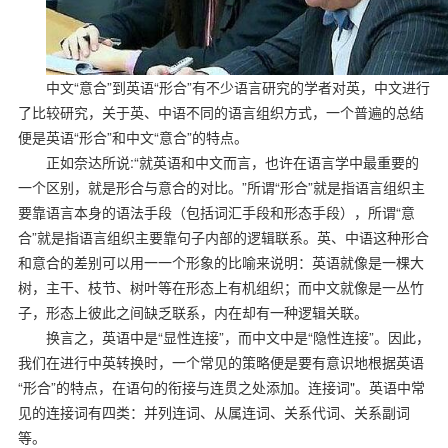
中文“意合”到英语“形合”
有不少语言研究的学者对英，中文进行
了比较研究，关于英、中语不同的语言组织方式，一个普遍的总结
便是英语“形合”和中文“意合”的特点。
正如奈达所说:“就英语和中文而言，也许在语言学中最重要的
一个区别，就是形合与意合的对比。”所谓“形合”就是指语言组织主
要靠语言本身的语法手段（包括词汇手段和形态
手段），所谓“意
合”就是指语言组织主要靠句子内部的逻辑联系。英、中语这种形合
和意合的差别可以用一一个形象的比喻来说明：英语就像是一棵大
树，主干、枝节、树叶等在形态上有机组织；而中文就像是一丛竹
子，形态上彼此之间缺乏联系，内在却有一种逻辑关联。
换言之，英语中是“显性连接”，而中文中是“隐性连接”。因此，
我们在进行中英转换时，一个常见的策略便是要有意识地根据英语
“形合”的特点，在语句的衔接与连贯之处添加。连接词"。英语中常
见的连接词有四类：并列连词、从属连词、关系代词、关系副词
等。