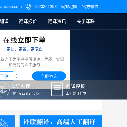
ranslian.com
15202012581
网站地图
官方微信

翻译
翻译报价
翻译资讯
关于译联
在线
立即下单
翻译
公证样本
笔译翻译报价
翻译模板
联系我们
更快、更省、更便宜
阿拉伯语翻译
译致力于为用户提供迅速、优质、实惠
和便捷的人工服务
下单
立即咨询
公证办理
翻译模板
10年专业公证代办
上万翻译样本