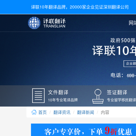
译联10年翻译品牌，20000家企业见证深圳翻译公司
网
合同翻译
陪同翻译
手册翻译
展会翻译
翻译新闻
文件翻译
广交会翻译
留学材料翻译
常用语种翻译
签
英文翻译
日语翻译
录取通知书翻译
银行
韩语翻译
法语翻译
国外录取通知书翻译
驾照
俄语翻译
德语翻译
成绩单翻译
国外
文件翻译
签证翻译
毕业证翻译
疫苗
10年专业笔译品牌
专业留学移民翻译
户口本翻译
新冠
首页
翻译资讯
翻译新闻
内容
学位证翻译
核酸
身份证翻译
核酸
译