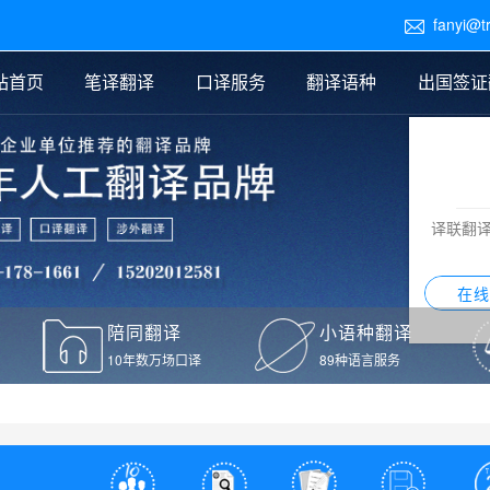
fanyi@t

站首页
笔译翻译
口译服务
翻译语种
出国签证
医学翻译
交替传译
口译新闻
法律翻译
同声传译
证件翻译报价
签证翻译
说明书翻译
译员外派
标书翻译
口译翻译报价
留学翻译
图纸
证材料翻译
小语种翻译
老挝语翻译
泰语翻译
西班牙语翻译
流水翻译
译联翻
意大利语翻译
葡萄牙语翻译
希伯来语翻译
翻译
在线
驾照翻译
陪同翻译
小语种翻译
本翻译
10年数万场口译
89种语言服务
疫苗接种证明翻译
检测报告翻译
检测报告英文版翻