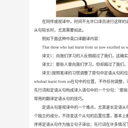
在同传或视译中，时间不允许口译员进行这样的
从句较长时，尤其需要如此。
例如下面这种中英口译翻译内容：
That those who had learnt from us now excelled us wa
译文
1
：向我们学习的人反倒超过了我们，这确实
译文
2
：那些人曾向我们学习，但却超过了我们，
译文
1
按照笔译的习惯调整了原句中定语从句的位
whohad learnt from us
在句中的位置，不作任何调整，
先行词和定语从句构成译入语句中的一个分句：“那
常用的翻译定语从句的技巧。
定语从句是视译中的一个难点，尤其是长定语从
个独立的成分，不改变这个从句的后置位置，基本上
序将定语从句作为独立句子译出；先行词在许多情况