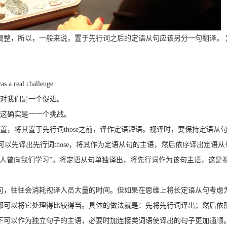
调整，所以，一般来说，置于先行词之后的定语从句应该另分一句翻译。 
s a real challenge.
对我们是一个促进。
这确实是一一个挑战。
置，将其置于先行词
those
之前，译作定语短语。视译时，要保持定语从
可以先译出先行词
those
，将其作为定语从句的主语，然后依序译出定语从
些人曾向我们学习”。将定语从句单独译出，将先行词作为该句主语，这是
句，往往会消耗视译人员大量的时间。但如果在思维上将长定语从句考虑
都可以将它处理得比较得当。具体的做法就是：先将先行词译出；
然后依
下可以作为独立句子的主语，必要时加连接类词语使译出的句子更加通顺