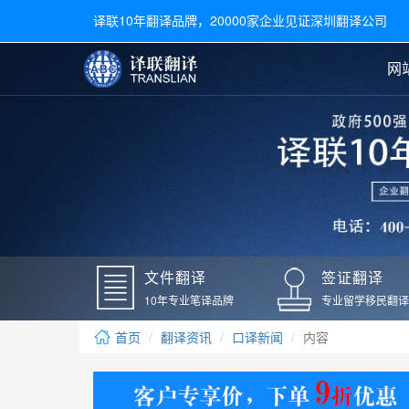
译联10年翻译品牌，20000家企业见证深圳翻译公司
网
合同翻译
陪同翻译
手册翻译
展会翻译
翻译新闻
文件翻译
广交会翻译
留学材料翻译
常用语种翻译
签
英文翻译
日语翻译
录取通知书翻译
银行
韩语翻译
法语翻译
国外录取通知书翻译
驾照
俄语翻译
德语翻译
成绩单翻译
国外
文件翻译
签证翻译
毕业证翻译
疫苗
10年专业笔译品牌
专业留学移民翻译
户口本翻译
新冠
首页
翻译资讯
口译新闻
内容
学位证翻译
核酸
身份证翻译
核酸
译