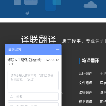
译联翻译
忠于译事，专业深圳
请您留言
联系我们
笔译翻译
译联人工翻译报价热线：15202012
581
客户服务
合同翻译
手
400电话：400-178-1661
文件翻译
医
手机/微信：15202012581
法律翻译
说
Email：fanyi@translian.com
标书翻译
图