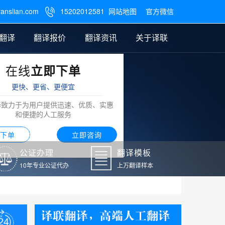
ranslian.com
15202012581
网站地图
官方微信

翻译
翻译报价
翻译资讯
关于译联
在线
立即下单
翻译
公证样本
笔译翻译报价
翻译模板
联系我们
更快、更省、更便宜
阿拉伯语翻译
译致力于为用户提供迅速、优质、实惠
和便捷的人工服务
下单
立即咨询
公证办理
翻译模板
10年专业公证代办
上万翻译样本