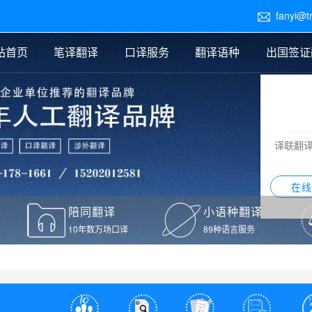
fanyi@t

站首页
笔译翻译
口译服务
翻译语种
出国签证
医学翻译
交替传译
口译新闻
法律翻译
同声传译
证件翻译报价
签证翻译
说明书翻译
译员外派
标书翻译
口译翻译报价
留学翻译
图纸
证材料翻译
小语种翻译
老挝语翻译
泰语翻译
西班牙语翻译
流水翻译
译联翻
意大利语翻译
葡萄牙语翻译
希伯来语翻译
翻译
在线
驾照翻译
陪同翻译
小语种翻译
本翻译
10年数万场口译
89种语言服务
疫苗接种证明翻译
检测报告翻译
检测报告英文版翻