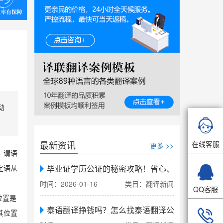
动

最新资讯
在线客服
更多 >>
、谓语

毕业证学历公证的秘密攻略！省心、省力、省时，
定语从
时间：2026-01-16
类目：翻译新闻
QQ客服
位置是
泰语翻译挣钱吗？怎么找泰语翻译公司翻译

其位置