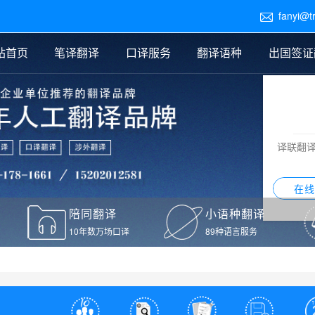
fanyi@t

站首页
笔译翻译
口译服务
翻译语种
出国签证
医学翻译
交替传译
口译新闻
法律翻译
同声传译
证件翻译报价
签证翻译
说明书翻译
译员外派
标书翻译
口译翻译报价
留学翻译
图纸
证材料翻译
小语种翻译
老挝语翻译
泰语翻译
西班牙语翻译
流水翻译
译联翻
意大利语翻译
葡萄牙语翻译
希伯来语翻译
翻译
在线
驾照翻译
陪同翻译
小语种翻译
本翻译
10年数万场口译
89种语言服务
疫苗接种证明翻译
检测报告翻译
检测报告英文版翻