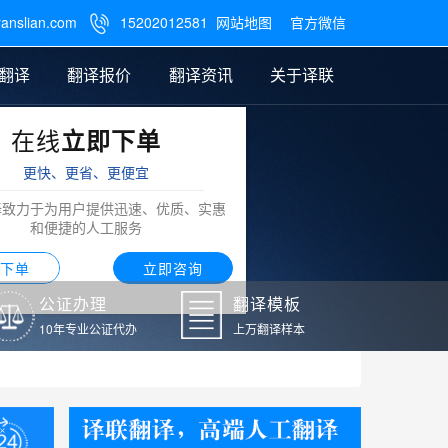
ranslian.com
15202012581
网站地图
官方微信

翻译
翻译报价
翻译资讯
关于译联
在线
立即下单
翻译
公证样本
笔译翻译报价
翻译模板
联系我们
更快、更省、更便宜
阿拉伯语翻译
译致力于为用户提供迅速、优质、实惠
和便捷的人工服务
下单
立即咨询
公证办理
翻译模板
10年专业公证代办
上万翻译样本