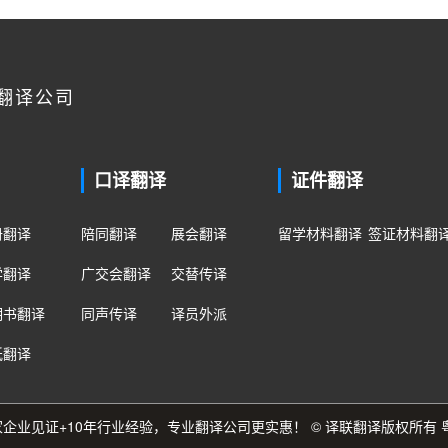
翻译公司
口译翻译
证件翻译
册翻译
陪同翻译
展会翻译
留学材料翻译
签证材料翻
学翻译
广交会翻译
交替传译
明书翻译
同声传译
译员外派
纸翻译
0多家企业见证+10年行业经验，专业翻译公司更实惠！ © 译联翻译版权所有