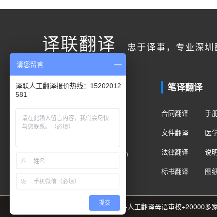
译联翻译
忠于译事，专业深圳
请您留言
联系我们
笔译翻译
译联人工翻译报价热线：15202012
581
客户服务
合同翻译
手
400电话：400-178-1661
文件翻译
医
手机/微信：15202012581
法律翻译
说
Email：fanyi@translian.com
标书翻译
图
提交
89种语言+8000名译员团队+人工翻译母语审校+2000