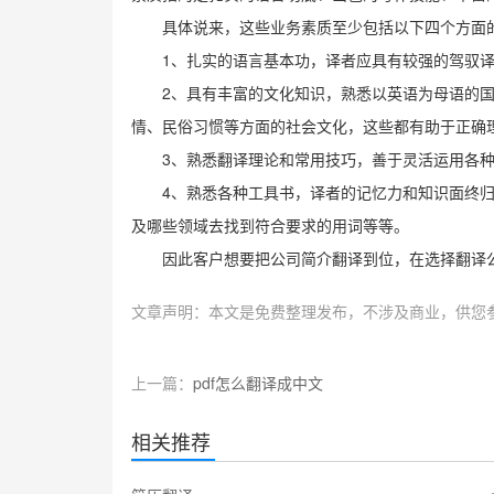
具体说来，这些业务素质至少包括以下四个方面
1
、扎实的语言基本功，译者应具有较强的驾驭
2
、具有丰富的文化知识，熟悉以英语为母语的
情、民俗习惯等方面的社会文化，这些都有助于正确
3
、熟悉翻译理论和常用技巧，善于灵活运用各
4
、熟悉各种工具书，译者的记忆力和知识面终
及哪些领域去找到符合要求的用词等等。
因此客户想要把公司简介翻译到位，在选择翻译
文章声明：本文是免费整理发布，不涉及商业，供您
上一篇：
pdf怎么翻译成中文
相关推荐