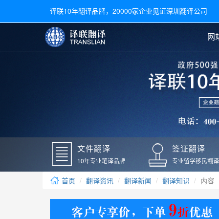
译联10年翻译品牌，20000家企业见证深圳翻译公司
网
合同翻译
陪同翻译
手册翻译
展会翻译
翻译新闻
文件翻译
广交会翻译
留学材料翻译
常用语种翻译
签
英文翻译
日语翻译
录取通知书翻译
银行
韩语翻译
法语翻译
国外录取通知书翻译
驾照
俄语翻译
德语翻译
成绩单翻译
国外
文件翻译
签证翻译
毕业证翻译
疫苗
10年专业笔译品牌
专业留学移民翻译
户口本翻译
新冠
首页
翻译资讯
翻译新闻
翻译知识
内容
学位证翻译
核酸
身份证翻译
核酸
译