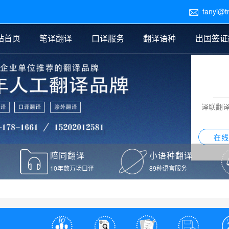
fanyi@t

站首页
笔译翻译
口译服务
翻译语种
出国签证
医学翻译
交替传译
口译新闻
法律翻译
同声传译
证件翻译报价
签证翻译
说明书翻译
译员外派
标书翻译
口译翻译报价
留学翻译
图纸
证材料翻译
小语种翻译
老挝语翻译
泰语翻译
西班牙语翻译
流水翻译
译联翻
意大利语翻译
葡萄牙语翻译
希伯来语翻译
翻译
在线
驾照翻译
陪同翻译
小语种翻译
本翻译
10年数万场口译
89种语言服务
疫苗接种证明翻译
检测报告翻译
检测报告英文版翻