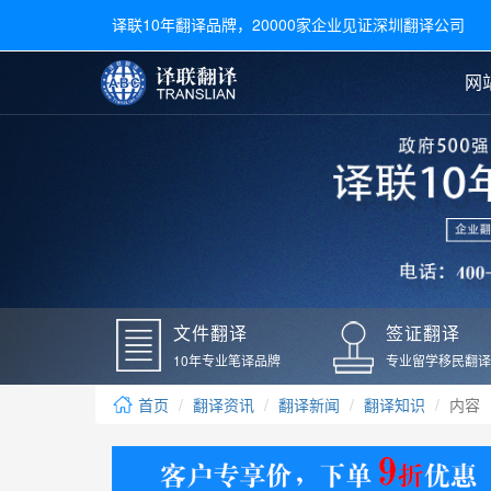
译联10年翻译品牌，20000家企业见证深圳翻译公司
网
合同翻译
陪同翻译
手册翻译
展会翻译
翻译新闻
文件翻译
广交会翻译
留学材料翻译
常用语种翻译
签
英文翻译
日语翻译
录取通知书翻译
银行
韩语翻译
法语翻译
国外录取通知书翻译
驾照
俄语翻译
德语翻译
成绩单翻译
国外
文件翻译
签证翻译
毕业证翻译
疫苗
10年专业笔译品牌
专业留学移民翻译
户口本翻译
新冠
首页
翻译资讯
翻译新闻
翻译知识
内容
学位证翻译
核酸
身份证翻译
核酸
译