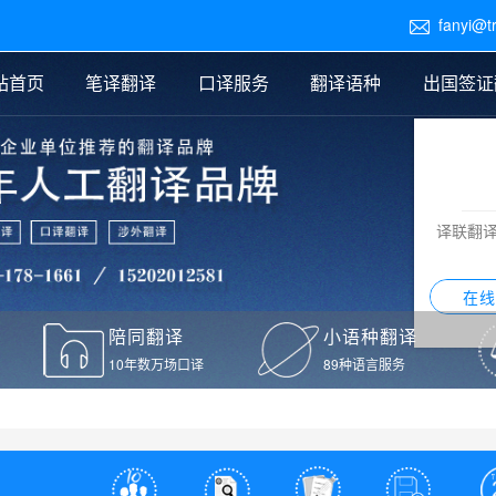
fanyi@t

站首页
笔译翻译
口译服务
翻译语种
出国签证
医学翻译
交替传译
口译新闻
法律翻译
同声传译
证件翻译报价
签证翻译
说明书翻译
译员外派
标书翻译
口译翻译报价
留学翻译
图纸
证材料翻译
小语种翻译
老挝语翻译
泰语翻译
西班牙语翻译
流水翻译
译联翻
意大利语翻译
葡萄牙语翻译
希伯来语翻译
翻译
在线
驾照翻译
陪同翻译
小语种翻译
本翻译
10年数万场口译
89种语言服务
疫苗接种证明翻译
检测报告翻译
检测报告英文版翻