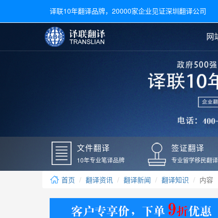
译联10年翻译品牌，20000家企业见证深圳翻译公司
网
合同翻译
陪同翻译
手册翻译
展会翻译
翻译新闻
文件翻译
广交会翻译
留学材料翻译
常用语种翻译
签
英文翻译
日语翻译
录取通知书翻译
银行
韩语翻译
法语翻译
国外录取通知书翻译
驾照
俄语翻译
德语翻译
成绩单翻译
国外
文件翻译
签证翻译
毕业证翻译
疫苗
10年专业笔译品牌
专业留学移民翻译
户口本翻译
新冠
首页
翻译资讯
翻译新闻
翻译知识
内容
学位证翻译
核酸
身份证翻译
核酸
译