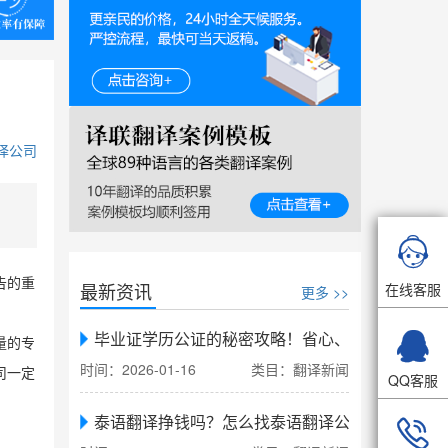
译公司

告的重
最新资讯
在线客服
更多 >>
？

毕业证学历公证的秘密攻略！省心、省力、省时，
量的专
时间：2026-01-16
类目：翻译新闻
司一定
QQ客服
泰语翻译挣钱吗？怎么找泰语翻译公司翻译
