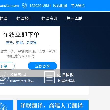
ranslian.com
15202012581
网站地图
官方微信

翻译
翻译报价
翻译资讯
关于译联
在线
立即下单
翻译
公证样本
笔译翻译报价
翻译模板
联系我们
更快、更省、更便宜
阿拉伯语翻译
译致力于为用户提供迅速、优质、实惠
和便捷的人工服务
下单
立即咨询
公证办理
翻译模板
10年专业公证代办
上万翻译样本