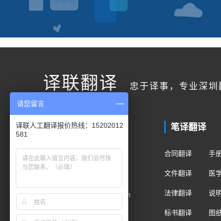
译联翻译
忠于译事，专业深圳
请您留言
联系我们
笔译翻译
译联人工翻译报价热线：15202012
581
客户服务
合同翻译
手
400电话：400-178-1661
文件翻译
医
手机/微信：15202012581
法律翻译
说
Email：fanyi@translian.com
标书翻译
图