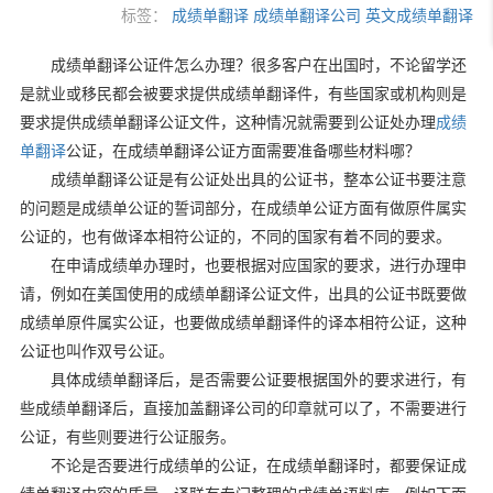
标签：
成绩单翻译
成绩单翻译公司
英文成绩单翻译
成绩单翻译公证件怎么办理？很多客户在出国时，不论留学还
是就业或移民都会被要求提供成绩单翻译件，有些国家或机构则是
要求提供成绩单翻译公证文件，这种情况就需要到公证处办理
成绩
单翻译
公证，在成绩单翻译公证方面需要准备哪些材料哪？
成绩单翻译公证是有公证处出具的公证书，整本公证书要注意
的问题是成绩单公证的誓词部分，在成绩单公证方面有做原件属实
公证的，也有做译本相符公证的，不同的国家有着不同的要求。
在申请成绩单办理时，也要根据对应国家的要求，进行办理申
请，例如在美国使用的成绩单翻译公证文件，出具的公证书既要做
成绩单原件属实公证，也要做成绩单翻译件的译本相符公证，这种
公证也叫作双号公证。
具体成绩单翻译后，是否需要公证要根据国外的要求进行，有
些成绩单翻译后，直接加盖翻译公司的印章就可以了，不需要进行
公证，有些则要进行公证服务。
不论是否要进行成绩单的公证，在成绩单翻译时，都要保证成