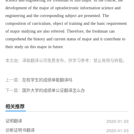
science and engineering for freshman of this major. In the course, the
development of the major of optoelectronic information science and
engineering and the corresponding subject are presented. The
composition of curriculum, object of training and the basic requirement
of major studying are also referred. Therefore, the freshman can
comprehend the history and current status of major and it contribute to
their study on this major in future.
本文由：译联翻译公司免费发布，供学习参考：禁止商用与转载。
上一篇：
在校学生的成绩单能翻译吗
下一篇：
国外大学的成绩单公证翻译怎么办
相关推荐
证明翻译
2020-01-03
诊断证明书翻译
2020-01-03