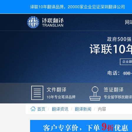
译联10年翻译品牌，20000家企业见证深圳翻译公司
网
合同翻译
陪同翻译
手册翻译
展会翻译
翻译新闻
文件翻译
广交会翻译
留学材料翻译
常用语种翻译
签
英文翻译
日语翻译
录取通知书翻译
银行
韩语翻译
法语翻译
国外录取通知书翻译
驾照
俄语翻译
德语翻译
成绩单翻译
国外
文件翻译
签证翻译
毕业证翻译
疫苗
10年专业笔译品牌
专业留学移民翻译
户口本翻译
新冠
首页
翻译资讯
翻译新闻
内容
学位证翻译
核酸
身份证翻译
核酸
译