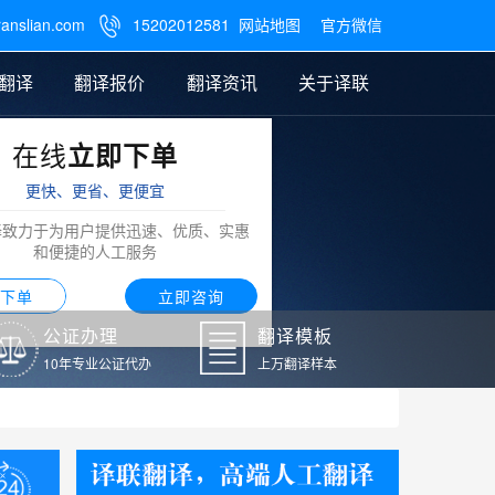
ranslian.com
15202012581
网站地图
官方微信

翻译
翻译报价
翻译资讯
关于译联
在线
立即下单
翻译
公证样本
笔译翻译报价
翻译模板
联系我们
更快、更省、更便宜
阿拉伯语翻译
译致力于为用户提供迅速、优质、实惠
和便捷的人工服务
下单
立即咨询
公证办理
翻译模板
10年专业公证代办
上万翻译样本