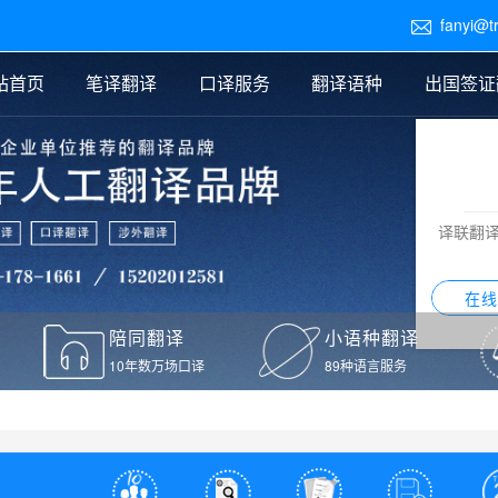
fanyi@t

站首页
笔译翻译
口译服务
翻译语种
出国签证
医学翻译
交替传译
口译新闻
法律翻译
同声传译
证件翻译报价
签证翻译
说明书翻译
译员外派
标书翻译
口译翻译报价
留学翻译
图纸
证材料翻译
小语种翻译
老挝语翻译
泰语翻译
西班牙语翻译
流水翻译
译联翻
意大利语翻译
葡萄牙语翻译
希伯来语翻译
翻译
在线
驾照翻译
陪同翻译
小语种翻译
本翻译
10年数万场口译
89种语言服务
疫苗接种证明翻译
检测报告翻译
检测报告英文版翻