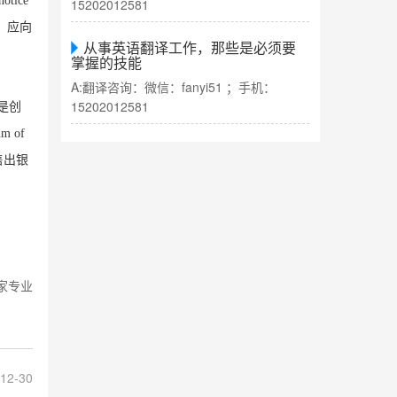
 notice
15202012581
，应向
从事英语翻译工作，那些是必须要
掌握的技能
A:翻译咨询：微信：fanyi51 ；手机：
15202012581
是创
um of
售出银
家专业
12-30