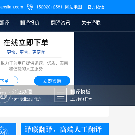
ranslian.com
15202012581
网站地图
官方微信

翻译
翻译报价
翻译资讯
关于译联
在线
立即下单
翻译
公证样本
笔译翻译报价
翻译模板
联系我们
更快、更省、更便宜
阿拉伯语翻译
译致力于为用户提供迅速、优质、实惠
和便捷的人工服务
下单
立即咨询
公证办理
翻译模板
10年专业公证代办
上万翻译样本