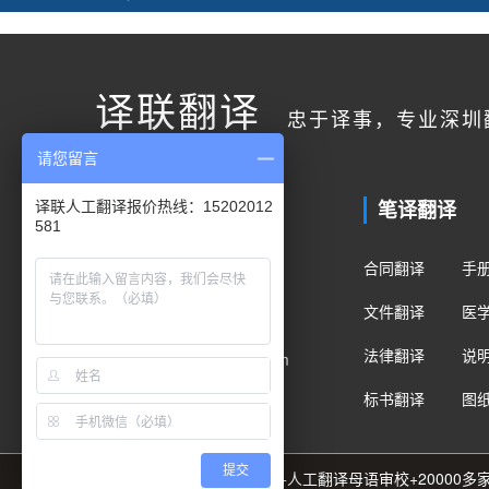
译联翻译
忠于译事，专业深圳
请您留言
联系我们
笔译翻译
译联人工翻译报价热线：15202012
581
客户服务
合同翻译
手
400电话：400-178-1661
文件翻译
医
手机/微信：15202012581
法律翻译
说
Email：fanyi@translian.com
标书翻译
图
提交
89种语言+8000名译员团队+人工翻译母语审校+2000