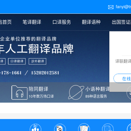
fanyi@t

站首页
笔译翻译
口译服务
翻译语种
出国签证
医学翻译
交替传译
口译新闻
法律翻译
同声传译
证件翻译报价
签证翻译
说明书翻译
译员外派
标书翻译
口译翻译报价
留学翻译
图纸
证材料翻译
小语种翻译
老挝语翻译
泰语翻译
西班牙语翻译
流水翻译
译联翻
意大利语翻译
葡萄牙语翻译
希伯来语翻译
翻译
在线
驾照翻译
陪同翻译
小语种翻译
本翻译
10年数万场口译
89种语言服务
疫苗接种证明翻译
检测报告翻译
检测报告英文版翻