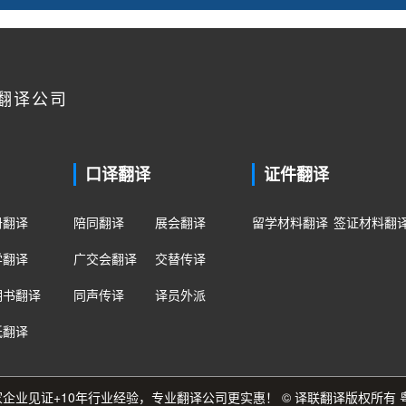
翻译公司
口译翻译
证件翻译
册翻译
陪同翻译
展会翻译
留学材料翻译
签证材料翻
学翻译
广交会翻译
交替传译
明书翻译
同声传译
译员外派
纸翻译
0多家企业见证+10年行业经验，专业翻译公司更实惠！ © 译联翻译版权所有