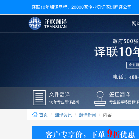
译联10年翻译品牌，20000家企业见证深圳翻译公司
网
合同翻译
陪同翻译
手册翻译
展会翻译
翻译新闻
文件翻译
广交会翻译
留学材料翻译
常用语种翻译
签
英文翻译
日语翻译
录取通知书翻译
银行
韩语翻译
法语翻译
国外录取通知书翻译
驾照
俄语翻译
德语翻译
成绩单翻译
国外
文件翻译
签证翻译
毕业证翻译
疫苗
10年专业笔译品牌
专业留学移民翻译
户口本翻译
新冠
首页
翻译资讯
翻译新闻
内容
学位证翻译
核酸
身份证翻译
核酸
译