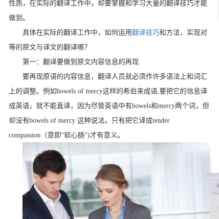
性质，在实际的翻译工作中，却要掌握和学习大量的翻译技巧才能
做到。
具体在实际的翻译工作中，如何运用
翻译技巧
和方法，实现对
等的原文与译文的翻译哪？
第一：翻译要做到原文内容信息的再现
要再现原语的内容信息，翻译人员就必须作许多语法上和词汇
上的调整。例如
bowels of mercy
这样的希伯来成语
,
要把它的信息译
成英语，就不能直译，因为尽管英语中有
bowels
和
mercy
两个词，但
却没有
bowels of mercy
这种说法。只有把它译成
tender
compassion
（意即“软心肠”
)
才有意义。