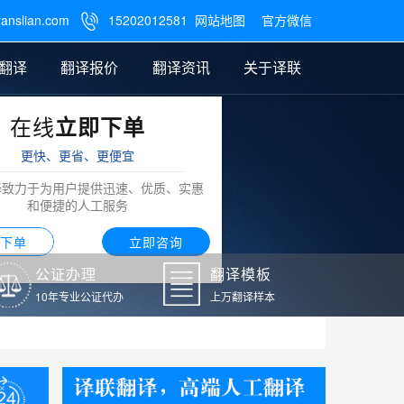
ranslian.com
15202012581
网站地图
官方微信

翻译
翻译报价
翻译资讯
关于译联
在线
立即下单
翻译
公证样本
笔译翻译报价
翻译模板
联系我们
更快、更省、更便宜
阿拉伯语翻译
译致力于为用户提供迅速、优质、实惠
和便捷的人工服务
下单
立即咨询
公证办理
翻译模板
10年专业公证代办
上万翻译样本