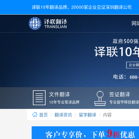
译联10年翻译品牌，20000家企业见证深圳翻译公司
网
合同翻译
陪同翻译
手册翻译
展会翻译
翻译新闻
文件翻译
广交会翻译
留学材料翻译
常用语种翻译
签
英文翻译
日语翻译
录取通知书翻译
银行
韩语翻译
法语翻译
国外录取通知书翻译
驾照
俄语翻译
德语翻译
成绩单翻译
国外
文件翻译
签证翻译
毕业证翻译
疫苗
10年专业笔译品牌
专业留学移民翻译
户口本翻译
新冠
首页
翻译资讯
留学翻译
内容
学位证翻译
核酸
身份证翻译
核酸
译