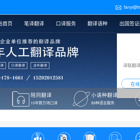
fanyi@t

站首页
笔译翻译
口译服务
翻译语种
出国签证
医学翻译
交替传译
口译新闻
法律翻译
同声传译
证件翻译报价
签证翻译
说明书翻译
译员外派
标书翻译
口译翻译报价
留学翻译
图纸
证材料翻译
小语种翻译
老挝语翻译
泰语翻译
西班牙语翻译
流水翻译
译联翻
意大利语翻译
葡萄牙语翻译
希伯来语翻译
翻译
在线
驾照翻译
陪同翻译
小语种翻译
本翻译
10年数万场口译
89种语言服务
疫苗接种证明翻译
检测报告翻译
检测报告英文版翻