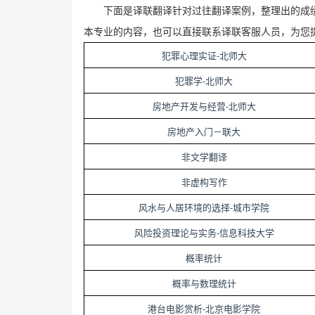
下面是译联翻译针对过往翻译案例，整理出的成
本专业的内容，也可以直接联系译联客服人员，为您
-
犯罪心理实证
北师大
-
犯罪学
北师大
-
房地产开发与经营
北师大
房地产入门－联大
非文学翻译
非虚构写作
-
风水与人居环境的选择
城市学院
-
风险投资理论与实务
信息科技大学
概率统计
概率与数理统计
-
港台电影赏析
北京电影学院