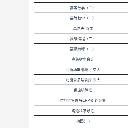
高等数学（二）
高等数学（一）
-
高尔夫
首体
高级编程（二）
高级编程（一）
高级财务会计
-
高速动车组概论
交大
-
功能食品与食疗
农大
供应链管理
ERP-
供应链管理与
对外经贸
沟通科学导论
(
)
构图
二