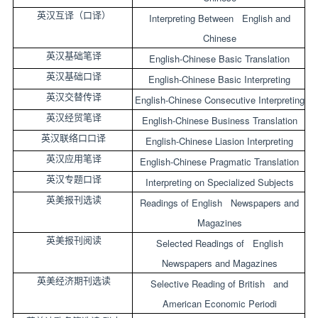
英汉互译（口译）
Interpreting Between English and
Chinese
英汉基础笔译
English-Chinese Basic Translation
英汉基础口译
English-Chinese Basic Interpreting
英汉交替传译
English-Chinese Consecutive Interpreting
英汉经贸笔译
English-Chinese Business Translation
英汉联络口口译
English-Chinese Liasion Interpreting
英汉应用笔译
English-Chinese Pragmatic Translation
英汉专题口译
Interpreting on Specialized Subjects
英美报刊选读
Readings of English Newspapers and
Magazines
英美报刊阅读
Selected Readings of English
Newspapers and Magazines
英美经济期刊选读
Selective Reading of British and
American Economic Periodi