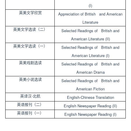
(I)
英美文学欣赏
Appreciation of British and American
Literature
英美文学选读（二）
Selected Readings of British and
American Literature (II)
英美文学选读（一）
Selected Readings of British and
American Literature (I)
英美戏剧选读
Selected Readings of British and
American Drama
英美小说选读
Selected Readings of British and
American Fiction
-
英译汉
北航
English-Chinese Translation
英语报刊（二）
English Newspaper Reading (II)
英语报刊（一）
English Newspaper Reading (I)