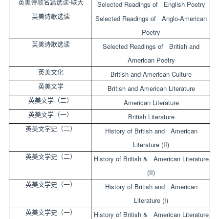
-
英美诗歌名篇选读
联大
Selected Readings of English Poetry
英美诗歌选读
Selected Readings of Anglo-American
Poetry
英美诗歌选读
Selected Readings of British and
American Poetry
英美文化
British and American Culture
英美文学
British and American Literature
英美文学（二）
American Literature
英美文学（一）
British Literature
英美文学史（二）
History of British and American
Literature (II)
英美文学史（二）
History of British & American Literature
(II)
英美文学史（一）
History of British and American
Literature (I)
英美文学史（一）
History of British & American Literature