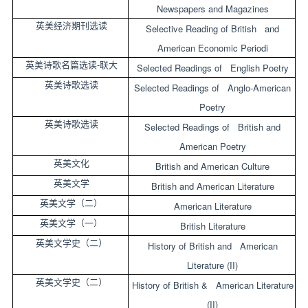
Newspapers and Magazines
英美经济期刊选读
Selective Reading of British and
American Economic Periodi
-
英美诗歌名篇选读
联大
Selected Readings of English Poetry
英美诗歌选读
Selected Readings of Anglo-American
Poetry
英美诗歌选读
Selected Readings of British and
American Poetry
英美文化
British and American Culture
英美文学
British and American Literature
英美文学（二）
American Literature
英美文学（一）
British Literature
英美文学史（二）
History of British and American
Literature (II)
英美文学史（二）
History of British & American Literature
(II)