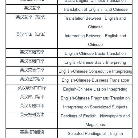
Basic English Chinese Translation
英汉互译
Translation of English and Chinese
英汉互译（笔译）
Translation Between English and
Chinese
英汉互译（口译）
Interpreting Between English and
Chinese
英汉基础笔译
English-Chinese Basic Translation
英汉基础口译
English-Chinese Basic Interpreting
英汉交替传译
English-Chinese Consecutive Interpreting
英汉经贸笔译
English-Chinese Business Translation
英汉联络口口译
English-Chinese Liasion Interpreting
英汉应用笔译
English-Chinese Pragmatic Translation
英汉专题口译
Interpreting on Specialized Subjects
英美报刊选读
Readings of English Newspapers and
Magazines
英美报刊阅读
Selected Readings of English