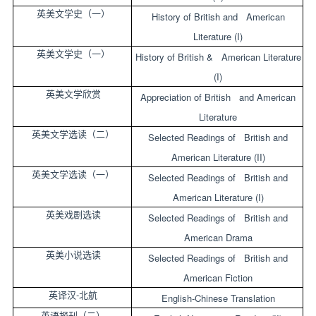
英美文学史（一）
History of British and American
Literature (I)
英美文学史（一）
History of British & American Literature
(I)
英美文学欣赏
Appreciation of British and American
Literature
英美文学选读（二）
Selected Readings of British and
American Literature (II)
英美文学选读（一）
Selected Readings of British and
American Literature (I)
英美戏剧选读
Selected Readings of British and
American Drama
英美小说选读
Selected Readings of British and
American Fiction
-
英译汉
北航
English-Chinese Translation
英语报刊（二）