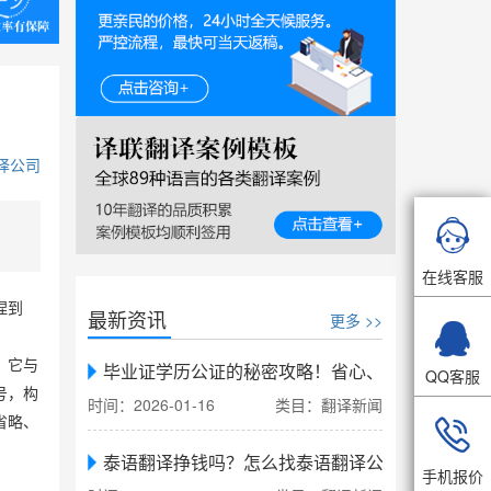
译公司

在线客服
捏到
最新资讯
更多 >>

。它与
毕业证学历公证的秘密攻略！省心、省力、省时，
QQ客服
号，构
时间：2026-01-16
类目：翻译新闻

省略、
泰语翻译挣钱吗？怎么找泰语翻译公司翻译
手机报价