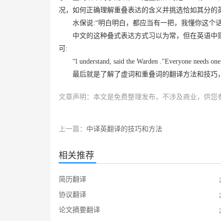
况，如何正确理解重叠表达的含义并挑选恰如其分的
水保说
:
“明白明白，都应当有一把，我懂你这个话
中文的这种叠式表达方式习以为常，但在英语中
可
:
“
l understand, said the Warden ."Everyone needs one
最后就是了解了虚词和重叠词的翻译方法和技巧
文章声明：本文是免费整理发布，不涉及商业，供您
上一篇：
中译英翻译的技巧和方法
相关推荐
简历翻译
协议翻译
论文摘要翻译