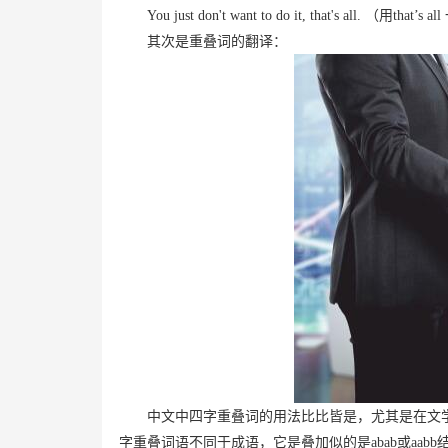
You just don't want to do it, that's all.
（用
that’s all
其次是重叠词的翻译：
中文中四字重叠词的用法比比皆是，尤其是在文
字重叠词语不同于成语，它是叠加似的是
abab
或
aabb