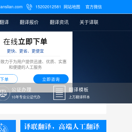
ranslian.com
15202012581
网站地图
官方微信

翻译
翻译报价
翻译资讯
关于译联
在线
立即下单
翻译
公证样本
笔译翻译报价
翻译模板
联系我们
更快、更省、更便宜
阿拉伯语翻译
译致力于为用户提供迅速、优质、实惠
和便捷的人工服务
下单
立即咨询
公证办理
翻译模板
10年专业公证代办
上万翻译样本