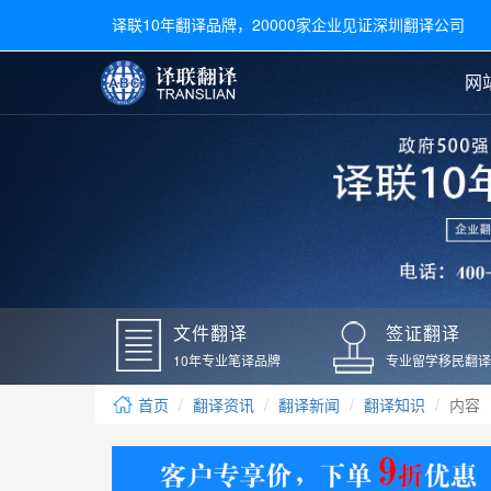
译联10年翻译品牌，20000家企业见证深圳翻译公司
网
合同翻译
陪同翻译
手册翻译
展会翻译
翻译新闻
文件翻译
广交会翻译
留学材料翻译
常用语种翻译
签
英文翻译
日语翻译
录取通知书翻译
银行
韩语翻译
法语翻译
国外录取通知书翻译
驾照
俄语翻译
德语翻译
成绩单翻译
国外
文件翻译
签证翻译
毕业证翻译
疫苗
10年专业笔译品牌
专业留学移民翻译
户口本翻译
新冠
首页
翻译资讯
翻译新闻
翻译知识
内容
学位证翻译
核酸
身份证翻译
核酸
译