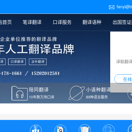
fanyi@t

站首页
笔译翻译
口译服务
翻译语种
出国签证
医学翻译
交替传译
口译新闻
法律翻译
同声传译
证件翻译报价
签证翻译
说明书翻译
译员外派
标书翻译
口译翻译报价
留学翻译
图纸
证材料翻译
小语种翻译
老挝语翻译
泰语翻译
西班牙语翻译
流水翻译
译联翻
意大利语翻译
葡萄牙语翻译
希伯来语翻译
翻译
在线
驾照翻译
陪同翻译
小语种翻译
本翻译
10年数万场口译
89种语言服务
疫苗接种证明翻译
检测报告翻译
检测报告英文版翻