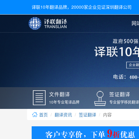
译联10年翻译品牌，20000家企业见证深圳翻译公司
网
合同翻译
陪同翻译
手册翻译
展会翻译
翻译新闻
文件翻译
广交会翻译
留学材料翻译
常用语种翻译
签
英文翻译
日语翻译
录取通知书翻译
银行
韩语翻译
法语翻译
国外录取通知书翻译
驾照
俄语翻译
德语翻译
成绩单翻译
国外
文件翻译
签证翻译
毕业证翻译
疫苗
10年专业笔译品牌
专业留学移民翻译
户口本翻译
新冠
首页
翻译资讯
签证翻译
内容
学位证翻译
核酸
身份证翻译
核酸
译