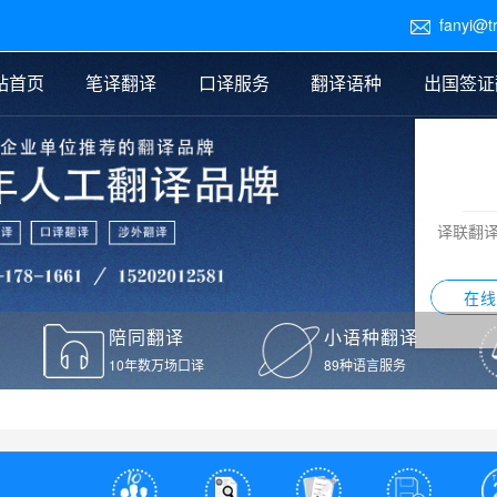
fanyi@t

站首页
笔译翻译
口译服务
翻译语种
出国签证
医学翻译
交替传译
口译新闻
法律翻译
同声传译
证件翻译报价
签证翻译
说明书翻译
译员外派
标书翻译
口译翻译报价
留学翻译
图纸
证材料翻译
小语种翻译
老挝语翻译
泰语翻译
西班牙语翻译
流水翻译
译联翻
意大利语翻译
葡萄牙语翻译
希伯来语翻译
翻译
在线
驾照翻译
陪同翻译
小语种翻译
本翻译
10年数万场口译
89种语言服务
疫苗接种证明翻译
检测报告翻译
检测报告英文版翻