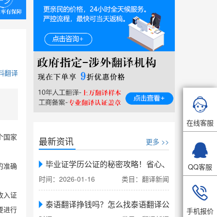
料翻译

在线客服
个国家
最新资讯
更多 >>

毕业证学历公证的秘密攻略！省心、省力、省时，
QQ客服
的准确
时间：2026-01-16
类目：翻译新闻

收入证
泰语翻译挣钱吗？怎么找泰语翻译公司翻译
手机报价
要进行