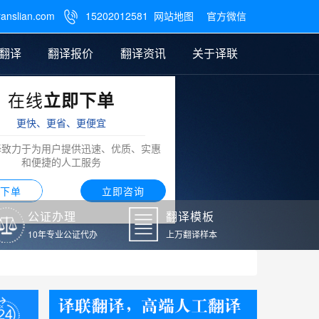
ranslian.com
15202012581
网站地图
官方微信

翻译
翻译报价
翻译资讯
关于译联
在线
立即下单
翻译
公证样本
笔译翻译报价
翻译模板
联系我们
更快、更省、更便宜
阿拉伯语翻译
译致力于为用户提供迅速、优质、实惠
和便捷的人工服务
下单
立即咨询
公证办理
翻译模板
10年专业公证代办
上万翻译样本