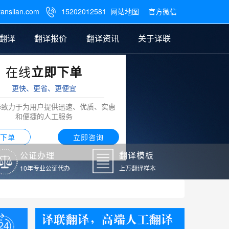
ranslian.com
15202012581
网站地图
官方微信

翻译
翻译报价
翻译资讯
关于译联
在线
立即下单
翻译
公证样本
笔译翻译报价
翻译模板
联系我们
更快、更省、更便宜
阿拉伯语翻译
译致力于为用户提供迅速、优质、实惠
和便捷的人工服务
下单
立即咨询
公证办理
翻译模板
10年专业公证代办
上万翻译样本