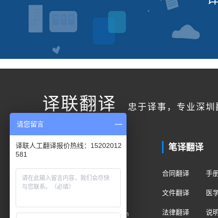
译联翻译
忠于译事，专业深圳
请您留言
联系我们
笔译翻译
译联人工翻译报价热线：15202012
581
客户服务
合同翻译
手
400电话：400-178-1661
文件翻译
医
手机/微信：15202012581
法律翻译
说
Email：fanyi@translian.com