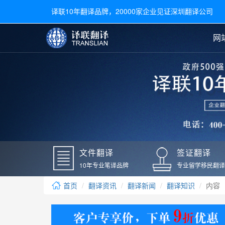
译联10年翻译品牌，20000家企业见证深圳翻译公司
网
合同翻译
陪同翻译
手册翻译
展会翻译
翻译新闻
文件翻译
广交会翻译
留学材料翻译
常用语种翻译
签
英文翻译
日语翻译
录取通知书翻译
银行
韩语翻译
法语翻译
国外录取通知书翻译
驾照
俄语翻译
德语翻译
成绩单翻译
国外
文件翻译
签证翻译
毕业证翻译
疫苗
10年专业笔译品牌
专业留学移民翻译
户口本翻译
新冠
首页
翻译资讯
翻译新闻
翻译知识
内容
学位证翻译
核酸
身份证翻译
核酸
译