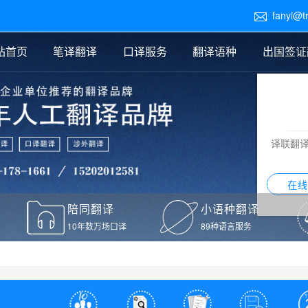
fanyi@t

站首页
笔译翻译
口译服务
翻译语种
出国签证
医学翻译
交替传译
口译新闻
法律翻译
同声传译
证件翻译报价
签证翻译
说明书翻译
译员外派
标书翻译
口译翻译报价
留学翻译
图纸
证材料翻译
小语种翻译
老挝语翻译
泰语翻译
西班牙语翻译
流水翻译
译联翻
意大利语翻译
葡萄牙语翻译
希伯来语翻译
翻译
在线
驾照翻译
陪同翻译
小语种翻译
本翻译
10年数万场口译
89种语言服务
疫苗接种证明翻译
检测报告翻译
检测报告英文版翻