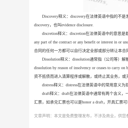
Discovery
释义：
discovery
在法律英语中指的不是
discovery
，也叫
evidence disclosure.
discretion
释义：
discretion
在法律英语中的意思是
any part of the contract or any benefit or interest in or un
合同的任何一方都可以自行决定全部或部分转让本合
Dissolution
释义：
dissolution
通常指（公司等）解
dissolution by reason of insolvency or ceases to carry on 
资不抵债而进入清算程序或解散，或终止其业务，
distress
释义：
distress
在法律英语中的常用意义为
draft
释义：
draft
在法律英语中通常有两个含义，
汇票，如承兑汇票也可以是
honor a draft
，开具汇票可
文章声明：本文是免费整理发布，不涉及商业，供您