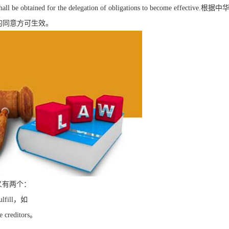
shall be obtained for the delegation of obligations to become effective.
根据中
的同意方可生效。
义有两个：
ulfill
，如
e creditors
。