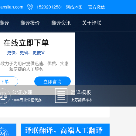
ranslian.com
15202012581
网站地图
官方微信

翻译
翻译报价
翻译资讯
关于译联
在线
立即下单
翻译
公证样本
笔译翻译报价
翻译模板
联系我们
更快、更省、更便宜
阿拉伯语翻译
译致力于为用户提供迅速、优质、实惠
和便捷的人工服务
下单
立即咨询
公证办理
翻译模板
10年专业公证代办
上万翻译样本