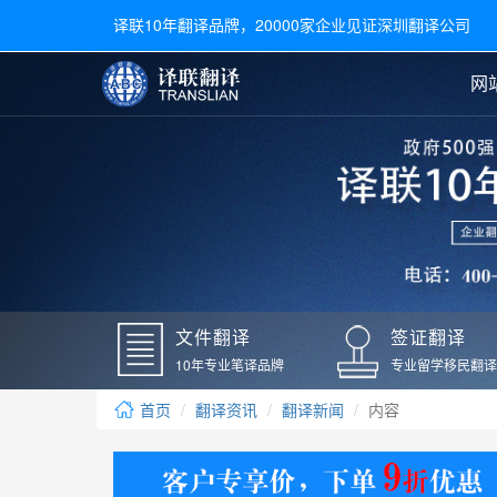
译联10年翻译品牌，20000家企业见证深圳翻译公司
网
合同翻译
陪同翻译
手册翻译
展会翻译
翻译新闻
文件翻译
广交会翻译
留学材料翻译
常用语种翻译
签
英文翻译
日语翻译
录取通知书翻译
银行
韩语翻译
法语翻译
国外录取通知书翻译
驾照
俄语翻译
德语翻译
成绩单翻译
国外
文件翻译
签证翻译
毕业证翻译
疫苗
10年专业笔译品牌
专业留学移民翻译
户口本翻译
新冠
首页
翻译资讯
翻译新闻
内容
学位证翻译
核酸
身份证翻译
核酸
译