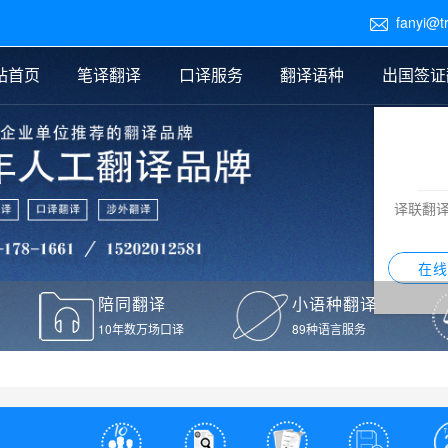
fanyi@t

站首页
笔译翻译
口译服务
翻译语种
出国签证
医学翻译
交替传译
口译新闻
法律翻译
同声传译
证件翻译报价
签证翻译
说明书翻译
译员外派
标书翻译
口译翻译报价
留学翻译
图纸
证材料翻译
小语种翻译
老挝语翻译
泰语翻译
西班牙语翻译
流水翻译
译联翻
意大利语翻译
葡萄牙语翻译
希伯来语翻译
翻译
在线
驾照翻译
陪同翻译
小语种翻译
本翻译
10年数万场口译
89种语言服务
疫苗接种证明翻译
检测报告翻译
检测报告英文版翻