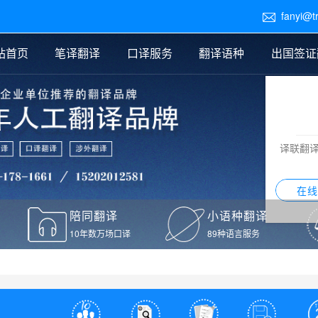
fanyi@t

站首页
笔译翻译
口译服务
翻译语种
出国签证
医学翻译
交替传译
口译新闻
法律翻译
同声传译
证件翻译报价
签证翻译
说明书翻译
译员外派
标书翻译
口译翻译报价
留学翻译
图纸
证材料翻译
小语种翻译
老挝语翻译
泰语翻译
西班牙语翻译
流水翻译
译联翻
意大利语翻译
葡萄牙语翻译
希伯来语翻译
翻译
在线
驾照翻译
陪同翻译
小语种翻译
本翻译
10年数万场口译
89种语言服务
疫苗接种证明翻译
检测报告翻译
检测报告英文版翻