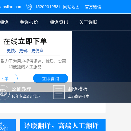
ranslian.com
15202012581
网站地图
官方微信

翻译
翻译报价
翻译资讯
关于译联
在线
立即下单
翻译
公证样本
笔译翻译报价
翻译模板
联系我们
更快、更省、更便宜
阿拉伯语翻译
译致力于为用户提供迅速、优质、实惠
和便捷的人工服务
下单
立即咨询
公证办理
翻译模板
10年专业公证代办
上万翻译样本