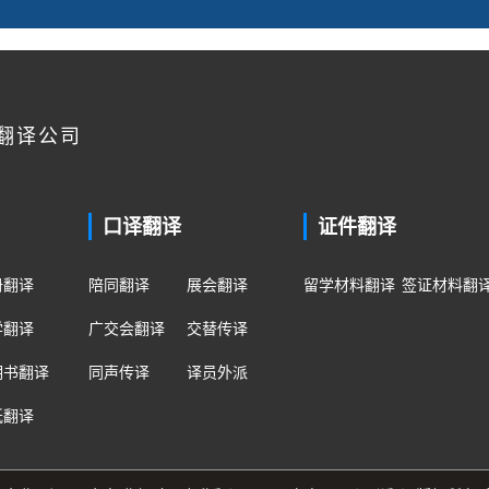
翻译公司
口译翻译
证件翻译
册翻译
陪同翻译
展会翻译
留学材料翻译
签证材料翻
学翻译
广交会翻译
交替传译
明书翻译
同声传译
译员外派
纸翻译