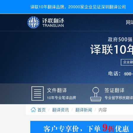
译联10年翻译品牌，20000家企业见证深圳翻译公司
网
合同翻译
陪同翻译
手册翻译
展会翻译
翻译新闻
文件翻译
广交会翻译
留学材料翻译
常用语种翻译
签
英文翻译
日语翻译
录取通知书翻译
银行
韩语翻译
法语翻译
国外录取通知书翻译
驾照
俄语翻译
德语翻译
成绩单翻译
国外
文件翻译
签证翻译
毕业证翻译
疫苗
10年专业笔译品牌
专业留学移民翻译
户口本翻译
新冠
首页
翻译资讯
翻译新闻
内容
学位证翻译
核酸
身份证翻译
核酸
译