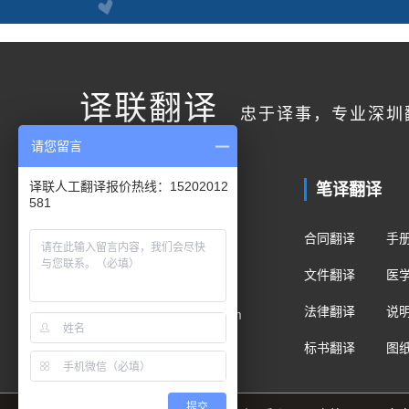
译联翻译
忠于译事，专业深圳
请您留言
联系我们
笔译翻译
译联人工翻译报价热线：15202012
581
客户服务
合同翻译
手
400电话：400-178-1661
文件翻译
医
手机/微信：15202012581
法律翻译
说
Email：fanyi@translian.com
标书翻译
图
提交