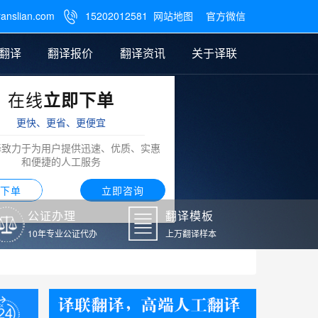
ranslian.com
15202012581
网站地图
官方微信

翻译
翻译报价
翻译资讯
关于译联
在线
立即下单
翻译
公证样本
笔译翻译报价
翻译模板
联系我们
更快、更省、更便宜
阿拉伯语翻译
译致力于为用户提供迅速、优质、实惠
和便捷的人工服务
下单
立即咨询
公证办理
翻译模板
10年专业公证代办
上万翻译样本