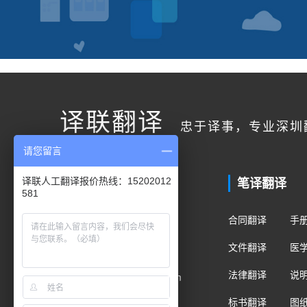
译联翻译
忠于译事，专业深圳
请您留言
联系我们
笔译翻译
译联人工翻译报价热线：15202012
581
客户服务
合同翻译
手
400电话：400-178-1661
文件翻译
医
手机/微信：15202012581
法律翻译
说
Email：fanyi@translian.com
标书翻译
图