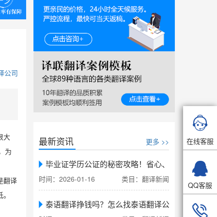
译公司

很大
最新资讯
在线客服
更多 >>
，为

毕业证学历公证的秘密攻略！省心、省力、省时，
时间：2026-01-16
类目：翻译新闻
是翻译
QQ客服
低。
泰语翻译挣钱吗？怎么找泰语翻译公司翻译
