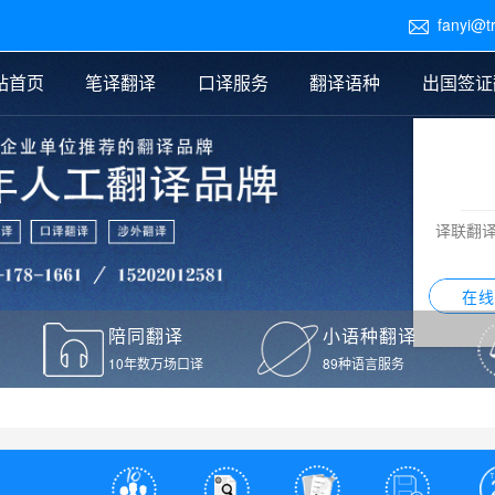
fanyi@t

站首页
笔译翻译
口译服务
翻译语种
出国签证
医学翻译
交替传译
口译新闻
法律翻译
同声传译
证件翻译报价
签证翻译
说明书翻译
译员外派
标书翻译
口译翻译报价
留学翻译
图纸
证材料翻译
小语种翻译
老挝语翻译
泰语翻译
西班牙语翻译
流水翻译
译联翻
意大利语翻译
葡萄牙语翻译
希伯来语翻译
翻译
在线
驾照翻译
陪同翻译
小语种翻译
本翻译
10年数万场口译
89种语言服务
疫苗接种证明翻译
检测报告翻译
检测报告英文版翻