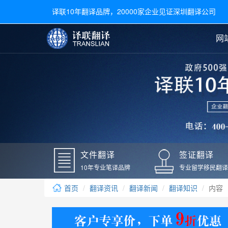
译联10年翻译品牌，20000家企业见证深圳翻译公司
网
合同翻译
陪同翻译
手册翻译
展会翻译
翻译新闻
文件翻译
广交会翻译
留学材料翻译
常用语种翻译
签
英文翻译
日语翻译
录取通知书翻译
银行
韩语翻译
法语翻译
国外录取通知书翻译
驾照
俄语翻译
德语翻译
成绩单翻译
国外
文件翻译
签证翻译
毕业证翻译
疫苗
10年专业笔译品牌
专业留学移民翻译
户口本翻译
新冠
首页
翻译资讯
翻译新闻
翻译知识
内容
学位证翻译
核酸
身份证翻译
核酸
译