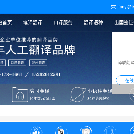
fanyi@t

站首页
笔译翻译
口译服务
翻译语种
出国签证
医学翻译
交替传译
口译新闻
法律翻译
同声传译
证件翻译报价
签证翻译
说明书翻译
译员外派
标书翻译
口译翻译报价
留学翻译
图纸
证材料翻译
小语种翻译
老挝语翻译
泰语翻译
西班牙语翻译
流水翻译
译联翻
意大利语翻译
葡萄牙语翻译
希伯来语翻译
翻译
在线
驾照翻译
陪同翻译
小语种翻译
本翻译
10年数万场口译
89种语言服务
疫苗接种证明翻译
检测报告翻译
检测报告英文版翻