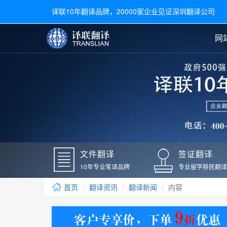
译联10年翻译品牌，20000家企业见证深圳翻译公司
网
合同翻译
陪同翻译
手册翻译
展会翻译
翻译新闻
文件翻译
广交会翻译
留学材料翻译
常用语种翻译
签
英文翻译
日语翻译
录取通知书翻译
银行
韩语翻译
法语翻译
国外录取通知书翻译
驾照
俄语翻译
德语翻译
成绩单翻译
国外
文件翻译
签证翻译
毕业证翻译
疫苗
10年专业笔译品牌
专业留学移民翻译
户口本翻译
新冠
首页
翻译资讯
翻译新闻
内容
学位证翻译
核酸
身份证翻译
核酸
译