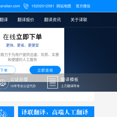
ranslian.com
15202012581
网站地图
官方微信

翻译
翻译报价
翻译资讯
关于译联
在线
立即下单
翻译
公证样本
笔译翻译报价
翻译模板
联系我们
更快、更省、更便宜
阿拉伯语翻译
译致力于为用户提供迅速、优质、实惠
和便捷的人工服务
下单
立即咨询
公证办理
翻译模板
10年专业公证代办
上万翻译样本