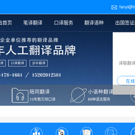
fanyi@t

站首页
笔译翻译
口译服务
翻译语种
出国签证
医学翻译
交替传译
口译新闻
法律翻译
同声传译
证件翻译报价
签证翻译
说明书翻译
译员外派
标书翻译
口译翻译报价
留学翻译
图纸
证材料翻译
小语种翻译
老挝语翻译
泰语翻译
西班牙语翻译
流水翻译
译联翻
意大利语翻译
葡萄牙语翻译
希伯来语翻译
翻译
在线
驾照翻译
陪同翻译
小语种翻译
本翻译
10年数万场口译
89种语言服务
疫苗接种证明翻译
检测报告翻译
检测报告英文版翻