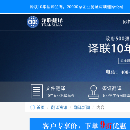
译联10年翻译品牌，20000家企业见证深圳翻译公司
网
合同翻译
陪同翻译
手册翻译
展会翻译
翻译新闻
文件翻译
广交会翻译
留学材料翻译
常用语种翻译
签
英文翻译
日语翻译
录取通知书翻译
银行
韩语翻译
法语翻译
国外录取通知书翻译
驾照
俄语翻译
德语翻译
成绩单翻译
国外
文件翻译
签证翻译
毕业证翻译
疫苗
10年专业笔译品牌
专业留学移民翻译
户口本翻译
新冠
首页
翻译资讯
翻译新闻
内容
学位证翻译
核酸
身份证翻译
核酸
译